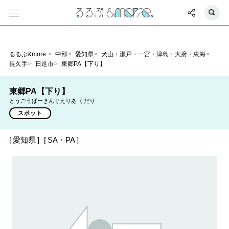
るるぶ&more.
中部
愛知県
犬山・瀬戸・一宮・津島・大府・東海
長久手
日進市
東郷PA【下り】
東郷PA【下り】
とうごうぱーきんぐえりあ くだり
スポット
愛知県
SA・PA