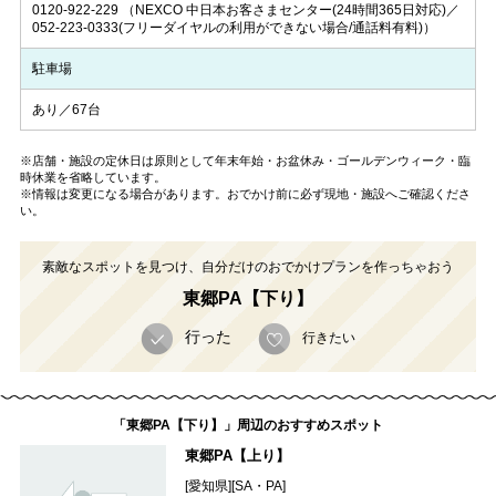
0120-922-229
（NEXCO 中日本お客さまセンター(24時間365日対応)／
052-223-0333(フリーダイヤルの利用ができない場合/通話料有料)）
駐車場
あり／67台
※店舗・施設の定休日は原則として年末年始・お盆休み・ゴールデンウィーク・臨
時休業を省略しています。
※情報は変更になる場合があります。おでかけ前に必ず現地・施設へご確認くださ
い。
素敵なスポットを見つけ、自分だけのおでかけプランを作っちゃおう
東郷PA【下り】
行った
行きたい
「東郷PA【下り】」周辺のおすすめスポット
東郷PA【上り】
[愛知県][SA・PA]