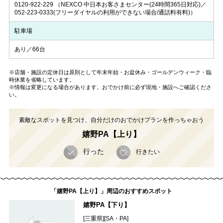
0120-922-229
（NEXCO 中日本お客さまセンター(24時間365日対応)／
052-223-0333(フリーダイヤルの利用ができない場合/通話料有料)）
駐車場
あり／66台
※店舗・施設の定休日は原則として年末年始・お盆休み・ゴールデンウィーク・臨
時休業を省略しています。
※情報は変更になる場合があります。おでかけ前に必ず現地・施設へご確認くださ
い。
素敵なスポットを見つけ、自分だけのおでかけプランを作っちゃおう
嬉野PA【上り】
行った
行きたい
「嬉野PA【上り】」周辺のおすすめスポット
嬉野PA【下り】
[三重県][SA・PA]