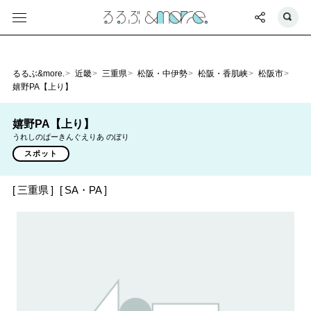
るるぶ&more.
近畿
三重県
松阪・中伊勢
松阪・香肌峡
松阪市
嬉野PA【上り】
嬉野PA【上り】
うれしのぱーきんぐえりあ のぼり
スポット
三重県
SA・PA