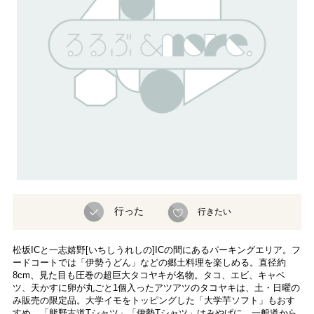
行った
行きたい
松坂ICと一志嬉野[いちしうれしの]ICの間にあるパーキングエリア。フ
ードコートでは「伊勢うどん」などの郷土料理を楽しめる。直径約
8cm、見た目も圧巻の超巨大タコヤキが名物。タコ、エビ、キャベ
ツ、天かすに卵が丸ごと1個入ったアツアツのタコヤキは、土・日曜の
み販売の限定品。大学イモをトッピングした「大学芋ソフト」もおす
すめ。「熊野古道Tシャツ」「伊勢Tシャツ」はみやげに。一般道から