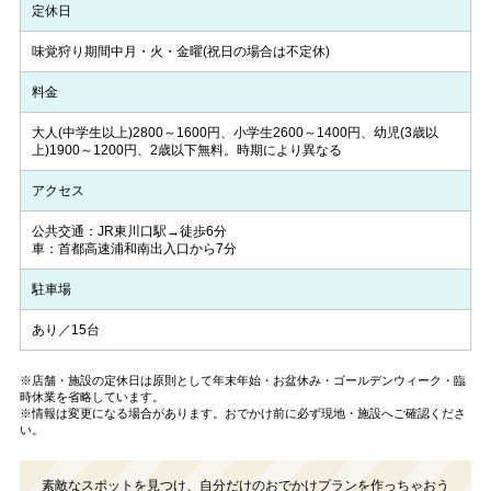
定休日
味覚狩り期間中月・火・金曜(祝日の場合は不定休)
料金
大人(中学生以上)2800～1600円、小学生2600～1400円、幼児(3歳以
上)1900～1200円、2歳以下無料。時期により異なる
アクセス
公共交通：JR東川口駅→徒歩6分
車：首都高速浦和南出入口から7分
駐車場
あり／15台
※店舗・施設の定休日は原則として年末年始・お盆休み・ゴールデンウィーク・臨
時休業を省略しています。
※情報は変更になる場合があります。おでかけ前に必ず現地・施設へご確認くださ
い。
素敵なスポットを見つけ、自分だけのおでかけプランを作っちゃおう