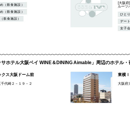
[大阪
め（飲食施設）
ルーツ
め（飲食施設）
ひと
（飲食施設）
デー
女子
サホテル大阪ベイ WINE＆DINING Aimable」周辺のホテル
ックス大阪ドーム前
東横Ｉ
区千代崎２－１９－２
大阪府