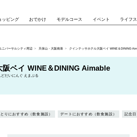
ョッピング
おでかけ
モデルコース
イベント
ライフ
ユニバーサルシティ周辺
天保山・大阪南港
クインテッサホテル大阪ベイ WINE＆DINING Aima
 WINE＆DINING Aimable
どだいにんぐ えまぶる
ひとりにおすすめ（飲食施設）
デートにおすすめ（飲食施設）
記念日