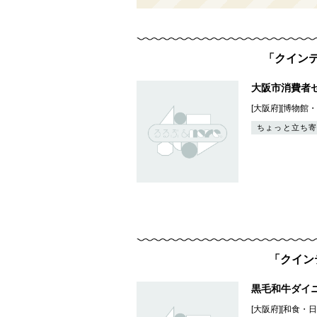
「クインテ
大阪市消費者
[大阪府][博物館
ちょっと立ち寄
「クインテ
黒毛和牛ダイニン
[大阪府][和食・