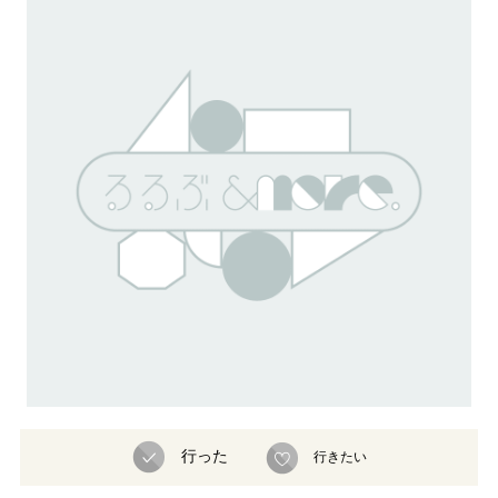
行った
行きたい