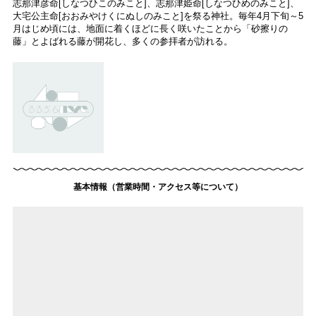
志那津彦命[しなつひこのみこと]、志那津姫命[しなつひめのみこと]、
大宅公主命[おおみやけくにぬしのみこと]を祭る神社。毎年4月下旬～5
月はじめ頃には、地面に着くほどに長く咲いたことから「砂擦りの
藤」とよばれる藤が開花し、多くの参拝者が訪れる。
基本情報（営業時間・アクセス等について）