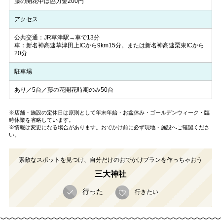
藤の開花中は協力金200円
アクセス
公共交通：JR草津駅→車で13分
車：新名神高速草津田上ICから9km15分。または新名神高速栗東ICから
20分
駐車場
あり／5台／藤の花開花時期のみ50台
※店舗・施設の定休日は原則として年末年始・お盆休み・ゴールデンウィーク・臨
時休業を省略しています。
※情報は変更になる場合があります。おでかけ前に必ず現地・施設へご確認くださ
い。
素敵なスポットを見つけ、自分だけのおでかけプランを作っちゃおう
三大神社
行った
行きたい