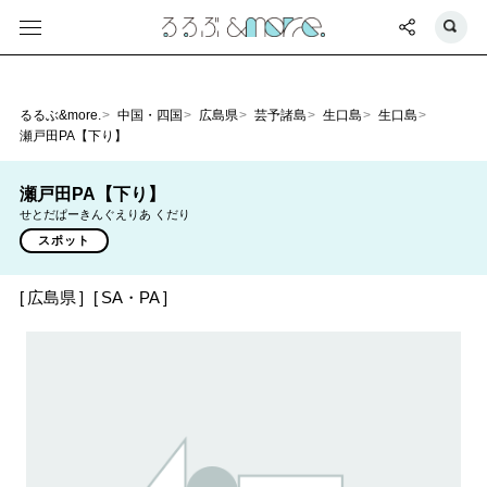
るるぶ&more.
中国・四国
広島県
芸予諸島
生口島
生口島
瀬戸田PA【下り】
瀬戸田PA【下り】
せとだぱーきんぐえりあ くだり
スポット
広島県
SA・PA