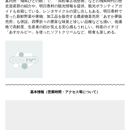
案内所「飛鳥びとの館」で、「高松塚古墳壁画」などの飛鳥時代の歴
史資産群の紹介や、明日香村の観光情報を提供、観光ボランティアガ
イドも在籍している。レンタサイクルの貸し出しもある。明日香村で
育った新鮮野菜や果物、加工品を販売する農産物直売所「あすか夢販
売所」も併設。四季折々の豊富な味覚と珍しい品種なども揃い、低価
格で高鮮度、生産者の顔が見える安心感もうれしい。特産のイチゴ
「あすかルビー」を使ったソフトクリームなど、軽食も楽しめる。
基本情報（営業時間・アクセス等について）