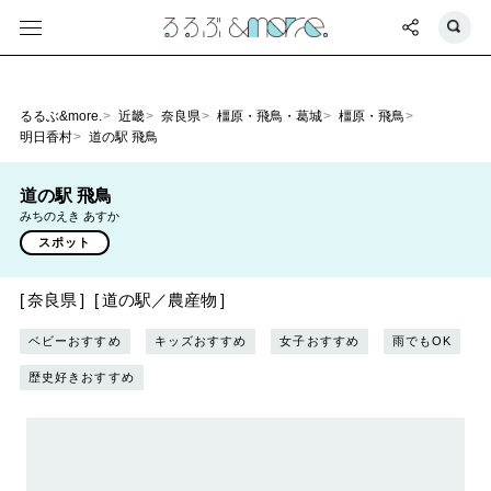
るるぶ&more.
近畿
奈良県
橿原・飛鳥・葛城
橿原・飛鳥
明日香村
道の駅 飛鳥
道の駅 飛鳥
みちのえき あすか
スポット
奈良県
道の駅／農産物
ベビーおすすめ
キッズおすすめ
女子おすすめ
雨でもOK
歴史好きおすすめ