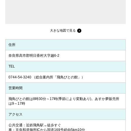
大きな地図で見る
住所
奈良県高市郡明日香村大字越6-2
TEL
0744-54-3240
（総合案内所「飛鳥びとの館」）
営業時間
飛鳥びとの館は8時30分～17時(季節により変動あり)。あすか夢販売所
は9～17時
アクセス
公共交通：近鉄飛鳥駅→徒歩すぐ
車：京奈和道御所ICから国道169号経由5km10分