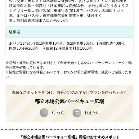
公共交通：東京メトロ木場駅→徒歩5分。または東京メトロ・都営地下
鉄清澄白河駅・都営地下鉄菊川駅→徒歩15分。または東武とうきょうス
カイツリー駅→都バス深川車庫行き(業10)で、バス停：木場四丁目下
車、またはバス停：東京都現代美術館前下車、徒歩すぐ
車：首都高速木場出入口から0.5km
駐車場
あり／134台／(第1駐車場104台、第2駐車場30台)、1時間以内400円、
以降30分毎200円、入庫後12時間最大料金1600円
※店舗・施設の定休日は原則として年末年始・お盆休み・ゴールデンウィーク・臨
時休業を省略しています。
※情報は変更になる場合があります。おでかけ前に必ず現地・施設へご確認くださ
い。
素敵なスポットを見つけ、自分だけのおでかけプランを作っちゃおう
都立木場公園バーベキュー広場
行った
行きたい
「都立木場公園バーベキュー広場」周辺のおすすめスポット