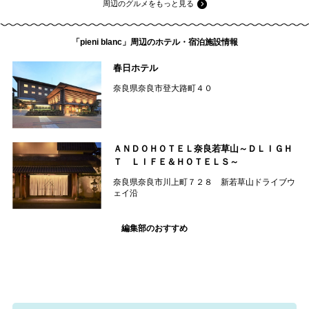
周辺のグルメをもっと見る
「pieni blanc」周辺のホテル・宿泊施設情報
春日ホテル
奈良県奈良市登大路町４０
ＡＮＤＯＨＯＴＥＬ奈良若草山～ＤＬＩＧＨ
Ｔ ＬＩＦＥ＆ＨＯＴＥＬＳ～
奈良県奈良市川上町７２８ 新若草山ドライブウ
ェイ沿
編集部のおすすめ