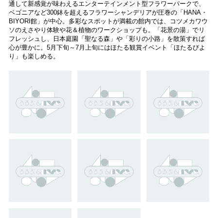
通して新感覚が味わえるエンターテインメント型フラワーパークで、
ベゴニアなど300鉢を超えるフラワーシャンデリアが圧巻の「HANA・
BIYORI館」が中心。多彩なスポットが満載の館内では、コツメカワウ
ソのえさやり体験や花＆植物のワークショップも。「花景の湯」でリ
フレッシュし、日本庭園「聖なる森」や「彩りの小路」を散策すれば
心が豊かに。5月下旬～7月上旬にはほたる観賞イベント「ほたるびよ
り」も楽しめる。