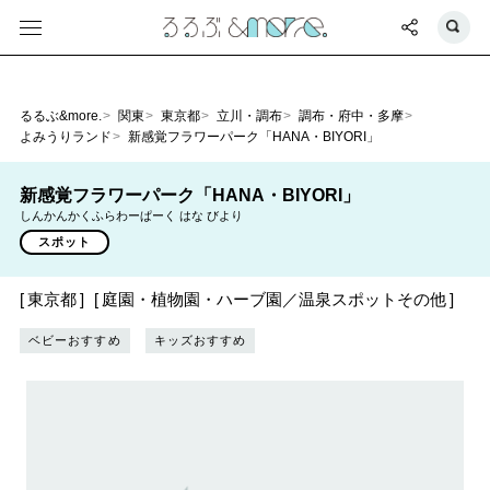
るるぶ&more.
関東
東京都
立川・調布
調布・府中・多摩
よみうりランド
新感覚フラワーパーク「HANA・BIYORI」
新感覚フラワーパーク「HANA・BIYORI」
しんかんかくふらわーぱーく はな びより
スポット
東京都
庭園・植物園・ハーブ園／温泉スポットその他
ベビーおすすめ
キッズおすすめ