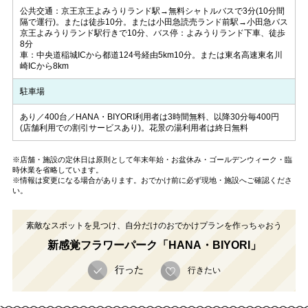
公共交通：京王京王よみうりランド駅→無料シャトルバスで3分(10分間
隔で運行)。または徒歩10分。または小田急読売ランド前駅→小田急バス
京王よみうりランド駅行きで10分、バス停：よみうりランド下車、徒歩
8分
車：中央道稲城ICから都道124号経由5km10分。または東名高速東名川
崎ICから8km
駐車場
あり／400台／HANA・BIYORI利用者は3時間無料、以降30分毎400円
(店舗利用での割引サービスあり)。花景の湯利用者は終日無料
※店舗・施設の定休日は原則として年末年始・お盆休み・ゴールデンウィーク・臨
時休業を省略しています。
※情報は変更になる場合があります。おでかけ前に必ず現地・施設へご確認くださ
い。
素敵なスポットを見つけ、自分だけのおでかけプランを作っちゃおう
新感覚フラワーパーク「HANA・BIYORI」
行った
行きたい