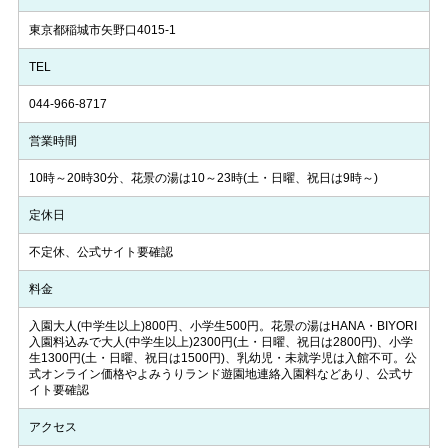
東京都稲城市矢野口4015-1
TEL
044-966-8717
営業時間
10時～20時30分、花景の湯は10～23時(土・日曜、祝日は9時～)
定休日
不定休、公式サイト要確認
料金
入園大人(中学生以上)800円、小学生500円。花景の湯はHANA・BIYORI
入園料込みで大人(中学生以上)2300円(土・日曜、祝日は2800円)、小学
生1300円(土・日曜、祝日は1500円)、乳幼児・未就学児は入館不可。公
式オンライン価格やよみうりランド遊園地連絡入園料などあり、公式サ
イト要確認
アクセス