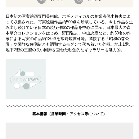
日本初の写実絵画専門美術館。ホギメディカルの創業者保木将夫によ
って収集された、写実絵画作品約500点を所蔵している。今も作品を生
み出し続けている日本の現役作家の作品を中心に展示。日本最大の森
本草介コレクションをはじめ、野田弘志、中山忠彦など、約50名の作
家による写実の名品約120点を常時鑑賞可能。隣接する「昭和の森公
園」や閑静な住宅街とも調和するモダンで落ち着いた外観、地上1階、
地下2階の三層の長い回廊を重ねた独創的なギャラリーも魅力的。
基本情報（営業時間・アクセス等について）