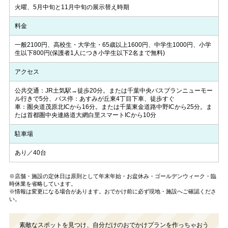
火曜、5月中旬と11月中旬の展示替え時期
料金
一般2100円、高校生・大学生・65歳以上1600円、中学生1000円、小学
生以下800円(保護者1人につき小学生以下2名まで無料)
アクセス
公共交通：JR土気駅→徒歩20分。または千葉中央バスブランニューモー
ル行きで5分、バス停：あすみが丘東4丁目下車、徒歩すぐ
車：圏央道茂原北ICから16分。または千葉東金道路中野ICから25分。ま
たは首都圏中央連絡道大網白里スマートICから10分
駐車場
あり／40台
※店舗・施設の定休日は原則として年末年始・お盆休み・ゴールデンウィーク・臨
時休業を省略しています。
※情報は変更になる場合があります。おでかけ前に必ず現地・施設へご確認くださ
い。
素敵なスポットを見つけ、自分だけのおでかけプランを作っちゃおう