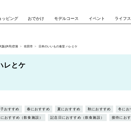
ョッピング
おでかけ
モデルコース
イベント
ライフ
阪(伊丹)空港
吹田市
日本のいいもの食堂 ハレとケ
ハレとケ
女子おすすめ
春におすすめ
夏におすすめ
秋におすすめ
冬にお
トにおすすめ（飲食施設）
記念日におすすめ（飲食施設）
接待にお