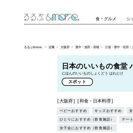
食・グルメ
シ
るるぶ&more.
近畿
大阪府
豊中・池田・高槻
江坂・豊中・吹田・大
日本のいいもの食堂 
にほんのいいものしょくどう はれとけ
スポット
大阪府
和食・日本料理
ベビーおすすめ
キッズおすすめ
ひとりにおすすめ（飲食施設）
デー
女子会におすすめ（飲食施設）