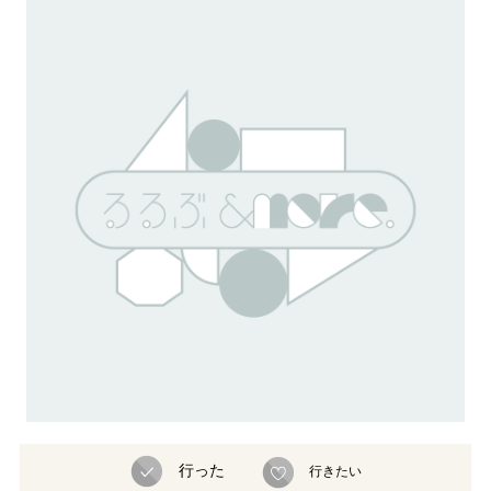
行った
行きたい