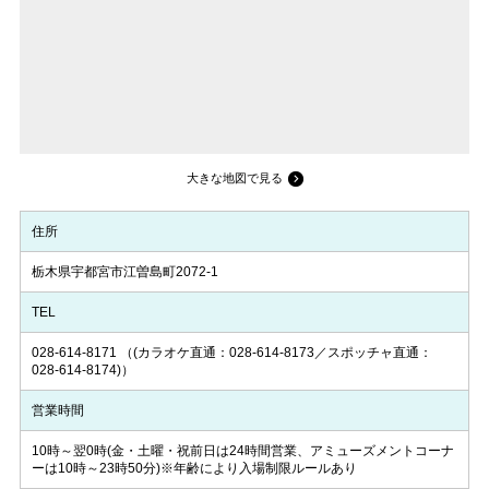
大きな地図で見る
住所
栃木県宇都宮市江曽島町2072-1
TEL
028-614-8171
（(カラオケ直通：028-614-8173／スポッチャ直通：
028-614-8174)）
営業時間
10時～翌0時(金・土曜・祝前日は24時間営業、アミューズメントコーナ
ーは10時～23時50分)※年齢により入場制限ルールあり