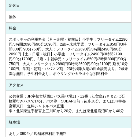
定休日
無休
料金
スポッチャの利用料金【月～金曜・祝前日】小学生：フリータイム2290
円/3時間2090円/90分1690円、2歳～未就学児：フリータイム850円/3時
間800円/90分750円、大人：フリータイム2690円/3時間2490円/90分
2090円【土・日曜・祝日】小学生：フリータイム2490円/3時間2190
円/90分1790円、2歳～未就学児：フリータイム850円/3時間800円/90分
750円、大人：フリータイム2890円/3時間2690円/90分2190円 延長10分
100円。学割・朝割・パパママ割、23時以降入場の料金設定あり。2歳未
満は無料。学生料金あり。ボウリングやカラオケは別途料金
アクセス
公共交通：JR宇都宮駅西口バス乗り場11・12番→江曽島行きまたは石
橋駅行きバスで14分、バス停：SUBARU前→徒歩10分。またはJR宇都
宮駅東口→無料シャトルバス直通
車：北関東道宇都宮上三川ICから20分。または東北道鹿沼ICから40分
駐車場
あり／390台／店舗施設利用中無料