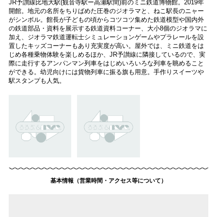
JR予讃線比地大駅(観音寺駅ー高瀬駅間)前のミニ鉄道博物館。2019年
開館。地元の名所をちりばめた圧巻のジオラマと、ねこ駅長のニャー
がシンボル。館長が子どもの頃からコツコツ集めた鉄道模型や国内外
の鉄道部品・資料を展示する鉄道資料コーナー、大小8個のジオラマに
加え、ジオラマ鉄道運転士シミュレーションゲームやプラレールを設
置したキッズコーナーもあり充実度が高い。屋外では、ミニ鉄道をは
じめ各種乗物体験を楽しめるほか、JR予讃線に隣接しているので、実
際に走行するアンパンマン列車をはじめいろいろな列車を眺めること
ができる。幼児向けには貨物列車に振る旗も用意。手作りスイーツや
駅スタンプも人気。
基本情報（営業時間・アクセス等について）