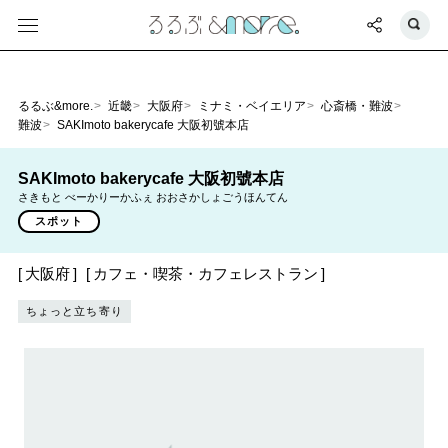
るるぶ&more.
近畿
大阪府
ミナミ・ベイエリア
心斎橋・難波
難波
SAKImoto bakerycafe 大阪初號本店
SAKImoto bakerycafe 大阪初號本店
さきもと べーかりーかふぇ おおさかしょごうほんてん
スポット
大阪府
カフェ・喫茶・カフェレストラン
ちょっと立ち寄り