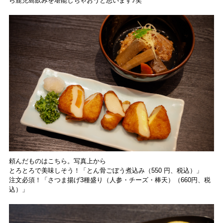
ら鹿児島飲みを堪能しちゃおうと思います♪笑
頼んだものはこちら。写真上から
とろとろで美味しそう！「とん骨ごぼう煮込み（550 円、税込）」
注文必須！「さつま揚げ3種盛り（人参・チーズ・棒天）（660円、税
込）」