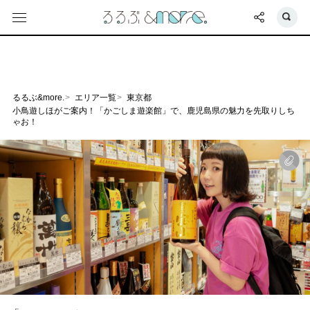
るるぶ&more.
エリア一覧
東京都
小鳥遊しほがご案内！「かごしま遊楽館」で、鹿児島県の魅力を先取りしち
ゃお！