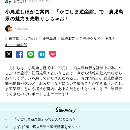
おでかけ
更新日：2020.11.12
小鳥遊しほがご案内！「かごしま遊楽館」で、鹿児島
県の魅力を先取りしちゃお！
小鳥遊しほ
東京都
おでかけ
鹿児島県
伝統工芸
ご当地グルメ
るるぶ
&more.編集部
こんにちは！小鳥遊しほです。11月に、鹿児島旅行を計画中の私。久
しぶりの旅行！初鹿児島！ということで、今から情報を仕入れながら
わくわくプランを練っていたそんなある日、有力情報が。鹿児島県の
観光情報やグルメ、おみやげなどについて知ることができる「かごし
ま遊楽館」という場所が都内にあるんだとか！ということで、早速行
ってきたのでレポートしまーーーす！
Summary
「かごしま遊楽館」ってどんなところ？
まずは1階で鹿児島県の観光情報をゲット！