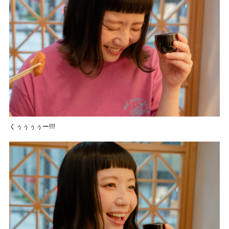
くぅぅぅぅー!!!