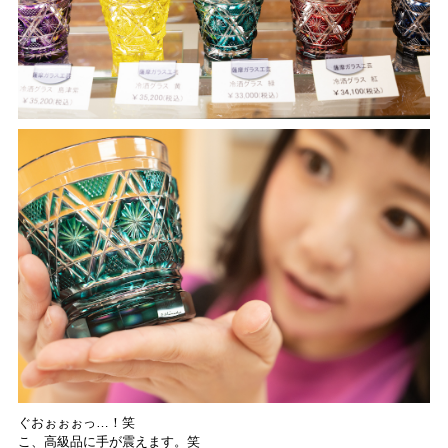
ぐおぉぉぉっ…！笑
こ、高級品に手が震えます。笑