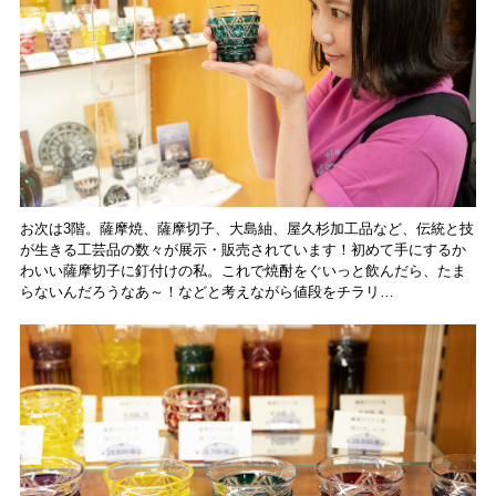
お次は3階。薩摩焼、薩摩切子、大島紬、屋久杉加工品など、伝統と技
が生きる工芸品の数々が展示・販売されています！初めて手にするか
わいい薩摩切子に釘付けの私。これで焼酎をぐいっと飲んだら、たま
らないんだろうなあ～！などと考えながら値段をチラリ…