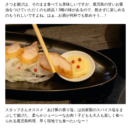
さつま揚げは、そのまま食べても美味しいですが、鹿児島の甘いお醤
油をつけていただくのも絶品！3種の味があるので、飽きずに楽しめる
のもうれしいですよね。はぁ...お酒が何杯でも飲めそう...！
スタッフさんオススメ「あげ豚の香り塩」は自家製のスパイス塩をま
ぶして揚げた、柔らかジューシーなお肉！子どもも大人も楽しく食べ
られる鹿児島料理、早く現地でも食べたいなー！