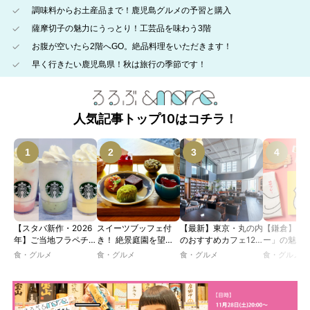
調味料からお土産品まで！鹿児島グルメの予習と購入
薩摩切子の魅力にうっとり！工芸品を味わう3階
お腹が空いたら2階へGO。絶品料理をいただきます！
早く行きたい鹿児島県！秋は旅行の季節です！
人気記事トップ10はコチラ！
【スタバ新作・2026
スイーツブッフェ付
【最新】東京・丸の内
【鎌倉】「
年】ご当地フラペチー
き！ 絶景庭園を望む
のおすすめカフェ12
ー」の魅力
ノが新登場！ 地域と
ホテルレストランで味
選｜ひとりでゆったり
説！ 定番商
食・グルメ
食・グルメ
食・グルメ
食・グルメ
未来を育むプロジェク
わう「彩り膳」【ミス
楽しめるおしゃれカフ
定グッズま
ト「STARBUCKS
ター黒猫の東京スイー
ェから、テラス席のあ
JIMOTO
ツトレンドVol.105】
るカフェ、優雅なホテ
PROGRAM」が青
ルラウンジまで！
森・群馬・沖縄で始