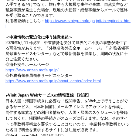
入手できるだけでなく、旅行中も大規模な事件や事故、自然災害など
緊急事態が発生した場合、現地の大使館・総領事館からメールで連絡
を受け取ることができます。
利用者登録はこちら：
https://www.ezairyu.mofa.go.jp/tabireg/index.htm
l
＜中東情勢の緊迫化に伴う注意喚起＞
2026年5月11日現在、中東情勢を受けて世界的に不測の事態が発生す
る可能性があります。「外務省海外安全ホームページ」「 外務省領事
局領事サービスセンター」などで最新情報を収集し、周囲の状況に十
分ご注意ください。
◎海外安全ホームページ
https://www.anzen.mofa.go.jp/
◎外務省領事局領事サービスセンター
https://www.anzen.mofa.go.jp/about_center/index.html
●Visit Japan Webサービスの情報登録 【推奨】
日本入国・帰国手続きに必要な「税関申告」をWeb上で行うことがで
きるサービス。日本出国前にメールアドレスでアカウントを作成し、
同伴する家族などの利用者情報や、入国・帰国のスケジュールを登録
しておくと、帰国時の手続きがスムーズに行えます。なお、そのサイ
トで手数料等料金を要求することはないので、 申請料や手数料といっ
た名目で料金を要求するサイトには注意が必要です。
◎Visit Japan Web（デジタル庁）