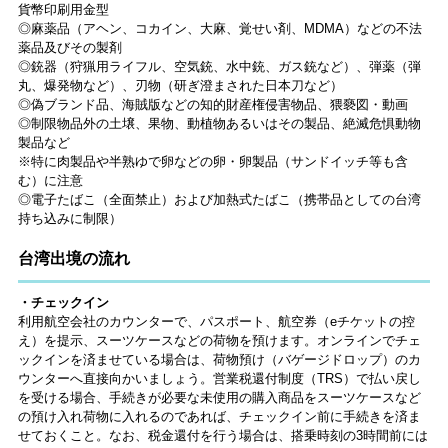
貨幣印刷用金型
◎麻薬品（アヘン、コカイン、大麻、覚せい剤、MDMA）などの不法
薬品及びその製剤
◎銃器（狩猟用ライフル、空気銃、水中銃、ガス銃など）、弾薬（弾
丸、爆発物など）、刃物（研ぎ澄まされた日本刀など）
◎偽ブランド品、海賊版などの知的財産権侵害物品、猥褻図・動画
◎制限物品外の土壌、果物、動植物あるいはその製品、絶滅危惧動物
製品など
※特に肉製品や半熟ゆで卵などの卵・卵製品（サンドイッチ等も含
む）に注意
◎電子たばこ（全面禁止）および加熱式たばこ（携帯品としての台湾
持ち込みに制限）
台湾出境の流れ
・チェックイン
利用航空会社のカウンターで、パスポート、航空券（eチケットの控
え）を提示、スーツケースなどの荷物を預けます。オンラインでチェ
ックインを済ませている場合は、荷物預け（バゲージドロップ）のカ
ウンターへ直接向かいましょう。営業税還付制度（TRS）で払い戻し
を受ける場合、手続きが必要な未使用の購入商品をスーツケースなど
の預け入れ荷物に入れるのであれば、チェックイン前に手続きを済ま
せておくこと。なお、税金還付を行う場合は、搭乗時刻の3時間前には