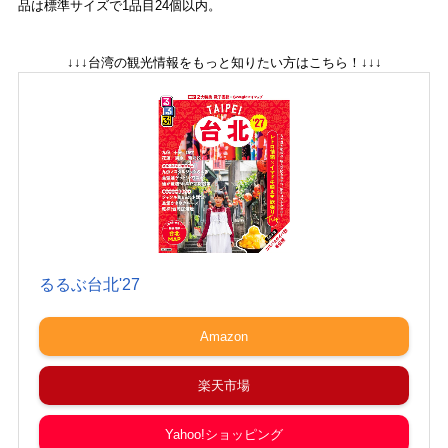
品は標準サイズで1品目24個以内。
↓↓↓台湾の観光情報をもっと知りたい方はこちら！↓↓↓
るるぶ台北'27
Amazon
楽天市場
Yahoo!ショッピング