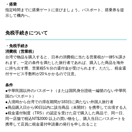
・搭乗
指定時間までに搭乗ゲートに並びましょう。パスポート、搭乗券を提
示して機内へ。
免税手続きについて
・免税手続き
消費税（営業税）
台湾で物品を購入すると、日本の消費税に当たる営業税が一律5％課さ
れます。一定の条件を満たした
旅行者
であれば、購入した商品を海外
に持ち出す際、営業税5％分の還付金が受けられます。ただし、税金還
付サービス手数料が20％かかるので注意。
条件
●中華民国以外のパスポート（または国民身分證統一編號のない中華民
国のパスポート）
●入境時から台湾での滞在期間が183日に満たない外国人旅行者
●商品購入日から90日以内に該当商品（未開封）を携帯して出境する人
●税金還付制度（TRS）の認定を受けた店で購入した商品で、同一日、
同一店舗で税込NT$2000 以上の買い物をし、購入当日にパスポートを
携帯して店員に税金還付申請書の発行を申し出ること