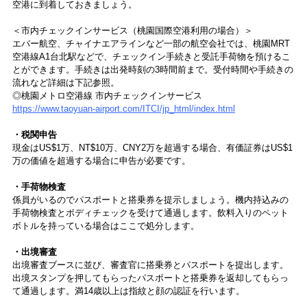
空港に到着しておきましょう。
＜市内チェックインサービス（桃園国際空港利用の場合）＞
エバー航空、チャイナエアラインなど一部の航空会社では、桃園MRT
空港線A1台北駅などで、チェックイン手続きと受託手荷物を預けるこ
とができます。手続きは出発時刻の3時間前まで。受付時間や手続きの
流れなど詳細は下記参照。
◎桃園メトロ空港線 市内チェックインサービス
https://www.taoyuan-airport.com/ITCI/jp_html/index.html
・税関申告
現金はUS$1万、NT$10万、CNY2万を超過する場合、有価証券はUS$1
万の価値を超過する場合に申告が必要です。
・手荷物検査
係員がいるのでパスポートと搭乗券を提示しましょう。機内持込みの
手荷物検査とボディチェックを受けて通過します。飲料入りのペット
ボトルを持っている場合はここで処分します。
・出境審査
出境審査ブースに並び、審査官に搭乗券とパスポートを提出します。
出境スタンプを押してもらったパスポートと搭乗券を返却してもらっ
て通過します。満14歳以上は指紋と顔の認証を行います。