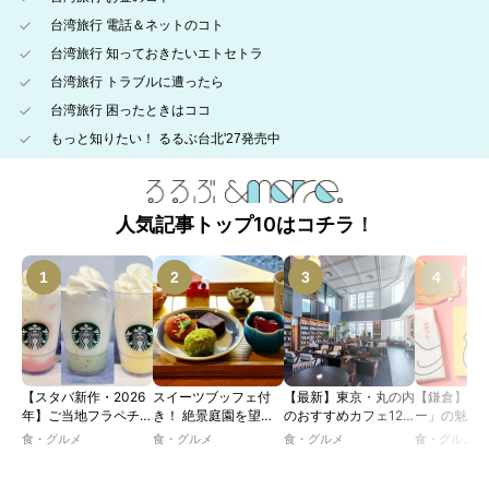
台湾旅行 電話＆ネットのコト
台湾旅行 知っておきたいエトセトラ
台湾旅行 トラブルに遭ったら
台湾旅行 困ったときはココ
もっと知りたい！ るるぶ台北'27発売中
人気記事トップ10はコチラ！
【スタバ新作・2026
スイーツブッフェ付
【最新】東京・丸の内
【鎌倉】「
年】ご当地フラペチー
き！ 絶景庭園を望む
のおすすめカフェ12
ー」の魅力
ノが新登場！ 地域と
ホテルレストランで味
選｜ひとりでゆったり
説！ 定番商
食・グルメ
食・グルメ
食・グルメ
食・グルメ
未来を育むプロジェク
わう「彩り膳」【ミス
楽しめるおしゃれカフ
定グッズま
ト「STARBUCKS
ター黒猫の東京スイー
ェから、テラス席のあ