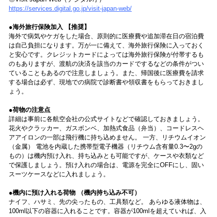
https://services.digital.go.jp/visit-japan-web/
●海外旅行保険加入 【推奨】
海外で病気やケガをした場合、原則的に医療費や追加滞在日の宿泊費
は自己負担になります。万が一に備えて、海外旅行保険に入っておく
と安心です。クレジットカードによっては海外旅行保険が付帯するも
のもありますが、渡航の決済を該当のカードでするなどの条件がつい
ていることもあるので注意しましょう。また、帰国後に医療費を請求
する場合は必ず、現地での病院で診断書や領収書をもらっておきまし
ょう。
●荷物の注意点
詳細は事前に各航空会社の公式サイトなどで確認しておきましょう。
花火やクラッカー、ガスボンベ、加熱式食品（弁当）、コードレスヘ
アアイロンの一部は飛行機に持ち込めません。 一方、リチウムイオン
（金属） 電池を内蔵した携帯型電子機器（リチウム含有量0.3〜2gの
もの）は機内預け入れ、持ち込みとも可能ですが、ケースや衣類など
で保護しましょう。預け入れの場合は、電源を完全にOFFにし、固い
スーツケースなどに入れましょう。
●機内に預け入れる荷物 （機内持ち込み不可）
ナイフ、ハサミ、先の尖ったもの、工具類など。 あらゆる液体物は、
100ml以下の容器に入れることです。容器が100mlを超えていれば、入