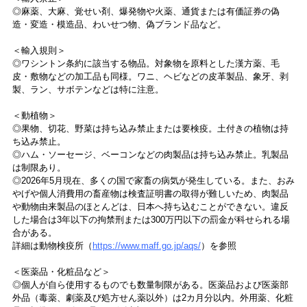
◎麻薬、大麻、覚せい剤、爆発物や火薬、通貨または有価証券の偽
造・変造・模造品、わいせつ物、偽ブランド品など。
＜輸入規則＞
◎ワシントン条約に該当する物品。対象物を原料とした漢方薬、毛
皮・敷物などの加工品も同様。ワニ、ヘビなどの皮革製品、象牙、剥
製、ラン、サボテンなどは特に注意。
＜動植物＞
◎果物、切花、野菜は持ち込み禁止または要検疫。土付きの植物は持
ち込み禁止。
◎ハム・ソーセージ、ベーコンなどの肉製品は持ち込み禁止。乳製品
は制限あり。
◎2026年5月現在、多くの国で家畜の病気が発生している。また、おみ
やげや個人消費用の畜産物は検査証明書の取得が難しいため、肉製品
や動物由来製品のほとんどは、日本へ持ち込むことができない。違反
した場合は3年以下の拘禁刑または300万円以下の罰金が科せられる場
合がある。
詳細は動物検疫所（
https://www.maff.go.jp/aqs/
）を参照
＜医薬品・化粧品など＞
◎個人が自ら使用するものでも数量制限がある。医薬品および医薬部
外品（毒薬、劇薬及び処方せん薬以外）は2カ月分以内。外用薬、化粧