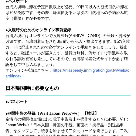
●パスポート
台湾入境時に滞在予定日数以上が必要。90日間以内の観光目的の滞在
はビザ免除です。その際、帰国便あるいは次の目的地への予約済み航
空（乗船）券が必要です。
●入境時のためのオンライン事前登録
台湾入境にはオンラインで入境登録(ARRIVAL CARD）の登録・提出が
必須です。台湾到着日を含む3日前から記入・提出できます。紙の入境
カードは廃止されたので必ずオンラインで手続きをしましょう。提出
すると、確認メールが届きます。登録は無料。偽サイトで手数料を取
られる詐欺被害も発生しているので、台湾移民署公式サイトか必ず確
認をして申し込みましょう。
オンライン申請はこちら：
https://niaspeedy.immigration.gov.tw/webac
ard/index
日本帰国時に必要なもの
●パスポート
●税関申告の登録（Visit Japan Webから） 【推奨】
空港内の税関検査場にある電子申告端末を操作するときに必要。Visit
Japan Webの「日本入国・帰国の手続」画面の「携行品・別送品申
告」をタップして手続きを済ませて二次元コードを発行します。二次