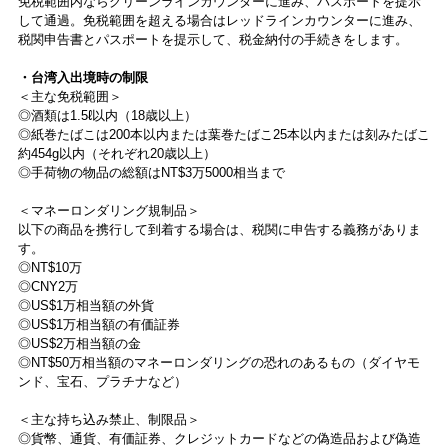
免税範囲内ならグリーンラインカウンターに進み、パスポートを提示
して通過。免税範囲を超える場合はレッドラインカウンターに進み、
税関申告書とパスポートを提示して、税金納付の手続きをします。
・台湾入出境時の制限
＜主な免税範囲＞
◎酒類は1.5ℓ以内（18歳以上）
◎紙巻たばこは200本以内または葉巻たばこ25本以内または刻みたばこ
約454g以内（それぞれ20歳以上）
◎手荷物の物品の総額はNT$3万5000相当まで
＜マネーロンダリング規制品＞
以下の商品を携行して到着する場合は、税関に申告する義務がありま
す。
◎NT$10万
◎CNY2万
◎US$1万相当額の外貨
◎US$1万相当額の有価証券
◎US$2万相当額の金
◎NT$50万相当額のマネーロンダリングの恐れのあるもの（ダイヤモ
ンド、宝石、プラチナなど）
＜主な持ち込み禁止、制限品＞
◎貨幣、通貨、有価証券、クレジットカードなどの偽造品および偽造