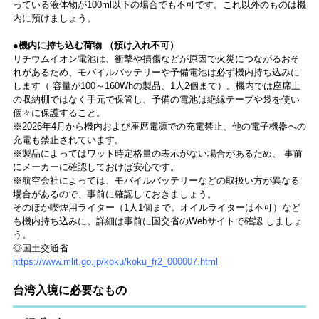
っている液体物が100ml以下の場合でも不可です。これ以外のものは機
内に預けましょう。
●機内に持ち込む荷物 （預け入れ不可）
リチウムイオン電池は、衝撃や損傷などが原因で火災につながるおそ
れがあるため、モバイルバッテリーや予備電池は必ず機内持ち込みに
します（ 容量が100～160Whの製品、1人2個まで）。機内では座席上
の収納棚ではなく手元で保管し、予備の電池は絶縁テープや袋を使い
個々に保護すること。
※2026年4月から機内および座席電源での充電禁止、他の電子機器への
充電も禁止されています。
※製品によってはワット時定格量の表示がない場合があるため、 事前
にメーカーに確認しておけば安心です。
※航空会社によっては、モバイルバッテリーなどの取扱い方が異なる
場合があるので、事前に確認しておきましょう。
そのほか喫煙用ライター（1人1個まで。オイルライターは不可）など
も機内持ち込みに。詳細は事前に国交省のWebサイトで確認 しましょ
う。
◎国土交通省
https://www.mlit.go.jp/koku/koku_fr2_000007.html
台湾入境に必要なもの