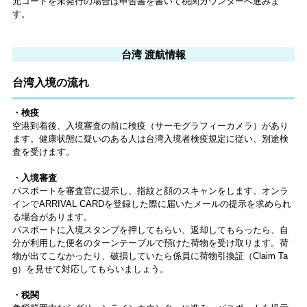
元コードを未発行の場合は申告書を書いて税関カウンターへ進みま
す。
台湾 渡航情報
台湾入境の流れ
・検疫
空港到着後、入境審査の前に検疫（サーモグラフィーカメラ）があり
ます。健康状態に疑いのある人は台湾入境者検疫規定に従い、別途検
査を受けます。
・入境審査
パスポートを審査官に提示し、指紋と顔のスキャンをします。オンラ
インでARRIVAL CARDを登録した際に届いたメールの提示を求められ
る場合があります。
パスポートに入境スタンプを押してもらい、返却してもらったら、自
分が利用した便名のターンテーブルで預けた荷物を受け取ります。荷
物が出てこなかったり、破損していたら係員に荷物引換証（Claim Ta
g）を見せて対応してもらいましょう。
・税関