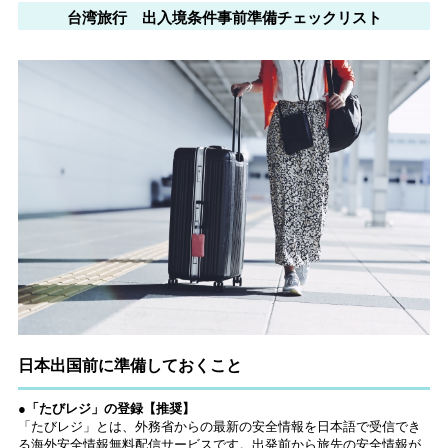
JIMOTO
ツトレンドVol.105】
るカフェ、優雅なホテ
PROGRAM」が青
台湾旅行 出入境条件事前準備チェックリスト
ルラウンジまで！
森・群馬・沖縄で始
動。6種類を飲んで実
食レポート
日本出国前に準備しておくこと
●「たびレジ」の登録【推奨】
「たびレジ」とは、外務省からの最新の安全情報を日本語で受信でき
る海外安全情報無料配信サービスです。出発前から旅先の安全情報が