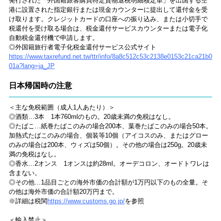
発行された「外国籍旅客購買特定貨物退税明細核定単」を出国する空
港に設置された指定銀行または現金カウンターに提出して還付金を受
け取ります。クレジットカードの口座への振り込み、または小切手で
税還付を受け取る場合は、税金還付サービスカウンターまたは電子化
自動税金還付機で申請します。
◎外国籍旅行者電子化税金還付​サービス公式サイト
https://www.taxrefund.net.tw/ttr/info/8a8c512c53c2138e0153c21ca21b0
01a?lang=ja_JP
日本帰国時の注意
＜主な免税範囲（成人1人あたり）＞
◎酒類…3本 1本760mlのもの。20歳未満の免税はなし。
◎たばこ…紙巻たばこのみの場合200本、葉巻たばこのみの場合50本。
加熱式たばこのみの場合、個装等10個（アイコスのみ、またはグロー
のみの場合は200本、ウィズは50個）。その他の場合は250g。20歳未
満の免税はなし。
◎香水…2オンス 1オンスは約28ml。オーデコロン、オードトワレは
含まない。
◎その他…1品目ごとの海外市価の合計額が1万円以下のもの全量。そ
の他は海外市価の合計額20万円まで。
※詳細は税関
https://www.customs.go.jp/
を参照
＜輸入禁止＞