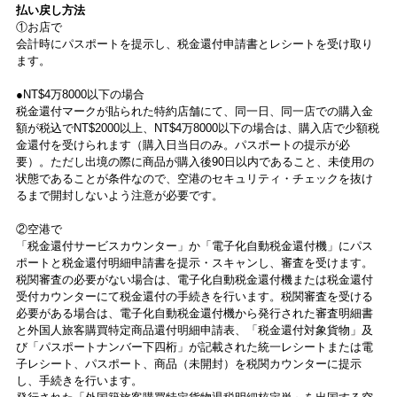
払い戻し方法
①お店で
会計時にパスポートを提示し、税金還付申請書とレシートを受け取り
ます。
●NT$4万8000以下の場合
税金還付マークが貼られた特約店舗にて、同一日、同一店での購入金
額が税込でNT$2000以上、NT$4万8000以下の場合は、購入店で少額税
金還付を受けられます（購入日当日のみ。パスポートの提示が必
要）。ただし出境の際に商品が購入後90日以内であること、未使用の
状態であることが条件なので、空港のセキュリティ・チェックを抜け
るまで開封しないよう注意が必要です。
②空港で
「税金還付サービスカウンター」か「電子化自動税金還付機」にパス
ポートと税金還付明細申請書を提示・スキャンし、審査を受けます。
税関審査の必要がない場合は、電子化自動税金還付機または税金還付
受付カウンターにて税金還付の手続きを行います。税関審査を受ける
必要がある場合は、電子化自動税金還付機から発行された審査明細書
と外国人旅客購買特定商品還付明細申請表、「税金還付対象貨物」及
び「パスポートナンバー下四桁」が記載された統一レシートまたは電
子レシート、パスポート、商品（未開封）を税関カウンターに提示
し、手続きを行います。