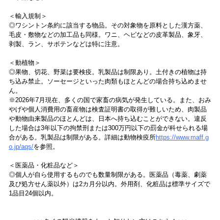
＜輸入規制＞
◎ワシントン条約に該当する物品。その対象物を原料とした漢方薬、
毛皮・敷物などの加工品も同様。ワニ、ヘビなどの皮革製品、象牙、
剥製、ラン、サボテンなどは特に注意。
＜動植物＞
◎果物、切花、野菜は要検疫。乳製品は制限あり。土付きの植物は持
ち込み禁止。ソーセージといった肉類もほとんどの場合持ち込めませ
ん。
※2026年7月現在、多くの国で家畜の病気が発生している。また、おみ
やげや個人消費用の畜産物は検査証明書の取得が難しいため、肉製品
や動物由来製品のほとんどは、日本へ持ち込むことができない。違反
した場合は3年以下の拘禁刑または300万円以下の罰金が科せられる場
合がある。乳製品は制限がある。詳細は動物検疫所
https://www.maff.g
o.jp/aqs/
を参照。
＜医薬品・化粧品など＞
◎個人が自ら使用するものでも数量制限がある。医薬品（毒薬、劇薬
及び処方せん薬以外）は2カ月分以内。外用剤、化粧品は標準サイズで
1品目24個以内。