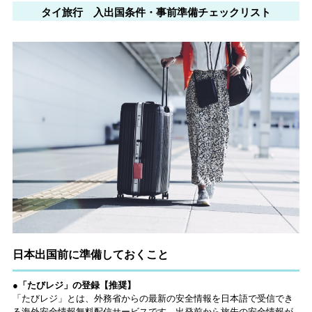
JIMOTO
ツトレンドVol.105】
るカフェ、優雅なホテ
PROGRAM」が青
タイ旅行 入出国条件・事前準備チェックリスト
ルラウンジまで！
森・群馬・沖縄で始
動。6種類を飲んで実
食レポート
日本出国前に準備しておくこと
●「たびレジ」の登録【推奨】
「たびレジ」とは、外務省からの最新の安全情報を日本語で受信でき
る海外安全情報無料配信サービスです。出発前から旅先の安全情報が