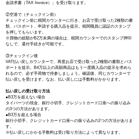
金請求書（TAX Invoice）」を受け取ります。
②空港で（チェックイン前）
チェックイン前に税関カウンターに行き、お店で受け取った2種類の書
類、パスポート、申請する購入品を提示。税関職員に認証のスタンプ
を押してもらいます。
※買物の総額がB2万未満の場合は、税関カウンターでのスタンプ押印
なしで、還付手続きが可能です。
③チェックイン後
VAT払い戻しカウンターで、再度お店で受け取った2種類の書類とパス
ポートを提示。B4万以上の高額商品はもう一度購入品の提示を求めら
れるので、必ず手荷物で持参しましょう。確認後、同じカウンターで
払い戻しを受けます。なお、払い戻しには手数料がかかります。
払い戻しの受け取り方法
●B3万を超えない場合
タイバーツの現金、銀行小切手、クレジットカード口座への振り込み
の3つの方法があります。
●B3万を超える場合
銀行小切手、クレジットカード口座への振り込みの2つの方法がありま
す。
※払い戻しにかかる手数料は受け取り方法によって異なります。