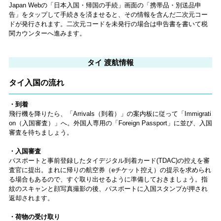
Japan Webの「日本入国・帰国の手続」画面の「携帯品・別送品申
告」をタップして手続きを済ませると、その情報を含んだ二次元コー
ドが発行されます。二次元コードを未発行の場合は申告書を書いて税
関カウンターへ進みます。
タイ 渡航情報
タイ入国の流れ
・到着
飛行機を降りたら、「Arrivals（到着）」の案内板に従って「Immigrati
on（入国審査）」へ。外国人専用の「Foreign Passport」に並び、入国
審査を待ちましょう。
・入国審査
パスポートと事前登録したタイデジタル到着カード(TDAC)の控えを審
査官に提出。まれに帰りの航空券（eチケット控え）の提示を求められ
る場合もあるので、すぐ取り出せるように準備しておきましょう。指
紋のスキャンと顔写真撮影の後、パスポートに入国スタンプが押され
返却されます。
・荷物の受け取り