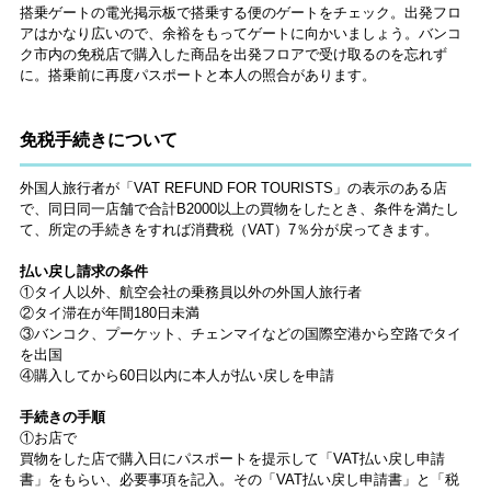
搭乗ゲートの電光掲示板で搭乗する便のゲートをチェック。出発フロ
アはかなり広いので、余裕をもってゲートに向かいましょう。バンコ
ク市内の免税店で購入した商品を出発フロアで受け取るのを忘れず
に。搭乗前に再度パスポートと本人の照合があります。
免税手続きについて
外国人旅行者が「VAT REFUND FOR TOURISTS」の表示のある店
で、同日同一店舗で合計B2000以上の買物をしたとき、条件を満たし
て、所定の手続きをすれば消費税（VAT）7％分が戻ってきます。
払い戻し請求の条件
①タイ人以外、航空会社の乗務員以外の外国人旅行者
②タイ滞在が年間180日未満
③バンコク、プーケット、チェンマイなどの国際空港から空路でタイ
を出国
④購入してから60日以内に本人が払い戻しを申請
手続きの手順
①お店で
買物をした店で購入日にパスポートを提示して「VAT払い戻し申請
書」をもらい、必要事項を記入。その「VAT払い戻し申請書」と「税