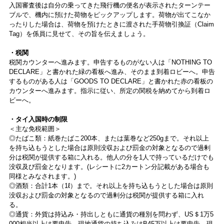
入国審査後は自分の乗ってきた飛行機の便名が表示されたターンテー
ブルで、機内に預けた荷物をピックアップします。荷物が出てこなか
ったりした場合は、荷物を預けたときに渡された手荷物引換証（Claim
Tag）を係員に見せて、その旨を伝えましょう。
・税関
税関カウンターへ進みます。申告するものがない人は「NOTHING TO
DECLARE」と書かれた緑の看板へ進み、そのまま到着ロビーへ。申告
するものがある人は「GOODS TO DECLARE」と書かれた赤の看板の
カウンターへ進みます。指示に従い、所定の関税を納めてから到着ロ
ビーへ。
・タイ入国時の制限
＜主な免税範囲＞
◎たばこ類：紙巻たばこ200本、または葉巻など250gまで。それ以上
を持ち込もうとした場合は原則没収および罰金の対象となるので過剰
分は税関が提供する箱に入れる。他人の分を1人で持っているだけでも
没収及び罰金となります。(レシートに2カートン分記載がある場合も
同様とみなされます。)
◎酒類：合計1本（1ℓ）まで。それ以上を持ち込もうとした場合は原則
没収および罰金の対象となるので過剰分は税関が提供する箱に入れ
る。
◎通貨：外貨は持込み・持出しともに通貨の種別を問わず、US＄1万5
000相当以上は要申告。現地通貨の持ち込みはB45万以上は要申告。現