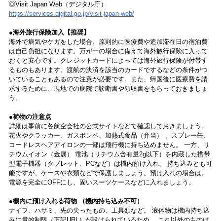
◎Visit Japan Web（デジタル庁）
https://services.digital.go.jp/visit-japan-web/
●海外旅行保険加入【推奨】
海外で病気やケガをした場合、原則的に医療費や追加滞在日の宿泊費
は自己負担になります。万が一の場合に備えて海外旅行保険に入って
おくと安心です。クレジットカードによっては海外旅行保険が付帯す
るものもあります。渡航の決済を該当のカードでするなどの条件がつ
いていることもあるので注意が必要です。また、帰国後に医療費を請
求するために、現地での病院で診断書や領収書をもらっておきましょ
う。
●荷物の注意点
詳細は事前に各航空会社の公式サイトなどで確認しておきましょう。
花火やクラッカー、ガスボンベ、加熱式食品（弁当） 、スプレー缶、
コードレスヘアアイロンの一部は飛行機に持ち込めません。 一方、リ
チウムイオン（金属） 電池（リチウム含有量2g以下）を内蔵した携帯
型電子機器（タブレット、PCなど）は機内預け入れ、 持ち込みとも可
能ですが、ケースや衣類などで保護しましょう。預け入れの場合は、
電源を完全にOFFにし、固いスーツケースなどに入れましょう。
●機内に預け入れる荷物 （機内持ち込み不可）
ナイフ、ハサミ、先の尖ったもの、工具類など。 液体物は機内持ち込
みに量的制限（下記URL）が設けられているため、 これ以外のものは