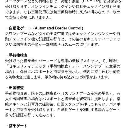
スーツケースなどの荷物を預け、荷物引換証（Claim Tag）と搭乗券を
受け取ります。オンラインチェックインや自動チェックイン機も利用
できます。なお空港使用税は航空券発券時に支払い済みなので、改め
て支払う必要はありません。
・自動化ゲート（Automated Border Control）
スワンナプームなどタイの主要空港ではチェックインカウンターや自
動チェックイン機で顔認証を行うと、その後のセキュリティーチェッ
クや出国審査の手順が一部省略されスムーズに行えます。
・手荷物検査
受け取った搭乗券のバーコードを専用の機械でスキャンして、5階の
「セキュリティチェック（手荷物検査）」へ（スワンナプーム空港の
場合）。係員にパスポートと搭乗券を提示し、機内に持ち込む手荷物
をX線検査に通します。液体物の持ち込みには制限があります。
・出国審査
手荷物検査後、階下の出国審査へ（スワンナプーム空港の場合）。有
人の出国審査の場合はパスポートと搭乗券を審査官に提出します。指
紋スキャンと顔写真の撮影後、出国スタンプを押してもらい、パスポ
ートと搭乗券を受け取ります。自動化ゲートを利用する場合はゲート
前で顔認証を行って進みます。
・搭乗ゲート