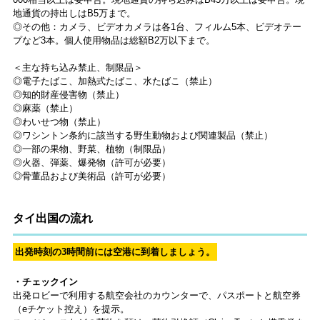
地通貨の持出しはB5万まで。
◎その他：カメラ、ビデオカメラは各1台、フィルム5本、ビデオテー
プなど3本。個人使用物品は総額B2万以下まで。
＜主な持ち込み禁止、制限品＞
◎電子たばこ、加熱式たばこ、水たばこ（禁止）
◎知的財産侵害物（禁止）
◎麻薬（禁止）
◎わいせつ物（禁止）
◎ワシントン条約に該当する野生動物および関連製品（禁止）
◎一部の果物、野菜、植物（制限品）
◎火器、弾薬、爆発物（許可が必要）
◎骨董品および美術品（許可が必要）
タイ出国の流れ
出発時刻の3時間前には空港に到着しましょう。
・チェックイン
出発ロビーで利用する航空会社のカウンターで、パスポートと航空券
（eチケット控え）を提示。