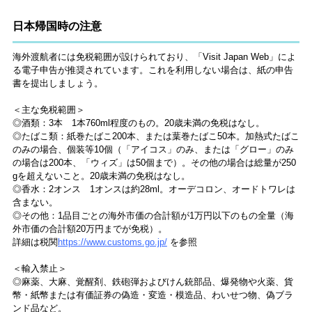
日本帰国時の注意
海外渡航者には免税範囲が設けられており、「Visit Japan Web」によ
る電子申告が推奨されています。これを利用しない場合は、紙の申告
書を提出しましょう。
＜主な免税範囲＞
◎酒類：3本 1本760ml程度のもの。20歳未満の免税はなし。
◎たばこ類：紙巻たばこ200本、または葉巻たばこ50本。加熱式たばこ
のみの場合、個装等10個（「アイコス」のみ、または「グロー」のみ
の場合は200本、「ウィズ」は50個まで）。その他の場合は総量が250
gを超えないこと。20歳未満の免税はなし。
◎香水：2オンス 1オンスは約28ml。オーデコロン、オードトワレは
含まない。
◎その他：1品目ごとの海外市価の合計額が1万円以下のもの全量（海
外市価の合計額20万円までが免税）。
詳細は税関
https://www.customs.go.jp/
を参照
＜輸入禁止＞
◎麻薬、大麻、覚醒剤、鉄砲弾およびけん銃部品、爆発物や火薬、貨
幣・紙幣または有価証券の偽造・変造・模造品、わいせつ物、偽ブラ
ンド品など。