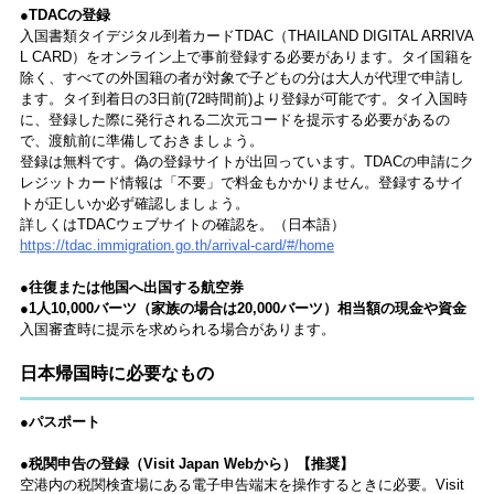
●TDACの登録
入国書類タイデジタル到着カードTDAC（THAILAND DIGITAL ARRIVA
L CARD）をオンライン上で事前登録する必要があります。タイ国籍を
除く、すべての外国籍の者が対象で子どもの分は大人が代理で申請し
ます。タイ到着日の3日前(72時間前)より登録が可能です。タイ入国時
に、登録した際に発行される二次元コードを提示する必要があるの
で、渡航前に準備しておきましょう。
登録は無料です。偽の登録サイトが出回っています。TDACの申請にク
レジットカード情報は「不要」で料金もかかりません。登録するサイ
トが正しいか必ず確認しましょう。
詳しくはTDACウェブサイトの確認を。（日本語）
https://tdac.immigration.go.th/arrival-card/#/home
●往復または他国へ出国する航空券
●1人10,000バーツ（家族の場合は20,000バーツ）相当額の現金や資金
入国審査時に提示を求められる場合があります。
日本帰国時に必要なもの
●パスポート
●税関申告の登録（Visit Japan Webから）【推奨】
空港内の税関検査場にある電子申告端末を操作するときに必要。Visit