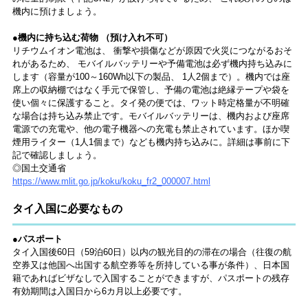
機内に預けましょう。
●機内に持ち込む荷物 （預け入れ不可）
リチウムイオン電池は、 衝撃や損傷などが原因で火災につながるおそ
れがあるため、 モバイルバッテリーや予備電池は必ず機内持ち込みに
します（容量が100～160Wh以下の製品、 1人2個まで）。機内では座
席上の収納棚ではなく手元で保管し、予備の電池は絶縁テープや袋を
使い個々に保護すること。タイ発の便では、ワット時定格量が不明確
な場合は持ち込み禁止です。モバイルバッテリーは、機内および座席
電源での充電や、他の電子機器への充電も禁止されています。ほか喫
煙用ライター（1人1個まで）なども機内持ち込みに。詳細は事前に下
記で確認しましょう。
◎国土交通省
https://www.mlit.go.jp/koku/koku_fr2_000007.html
タイ入国に必要なもの
●パスポート
タイ入国後60日（59泊60日）以内の観光目的の滞在の場合（往復の航
空券又は他国へ出国する航空券等を所持している事が条件）、日本国
籍であればビザなしで入国することができますが、パスポートの残存
有効期間は入国日から6カ月以上必要です。