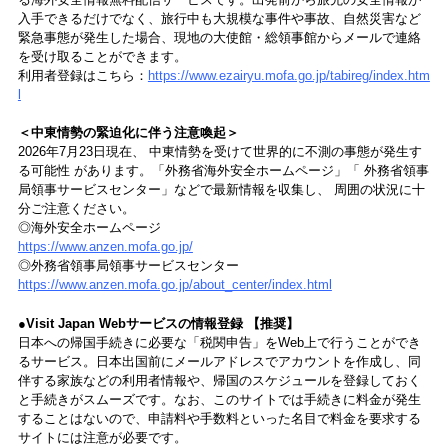
入手できるだけでなく、旅行中も大規模な事件や事故、自然災害など
緊急事態が発生した場合、現地の大使館・総領事館からメールで連絡
を受け取ることができます。
利用者登録はこちら：
https://www.ezairyu.mofa.go.jp/tabireg/index.htm
l
＜中東情勢の緊迫化に伴う注意喚起＞
2026年7月23日現在、 中東情勢を受けて世界的に不測の事態が発生す
る可能性 があります。「外務省海外安全ホームページ」「 外務省領事
局領事サービスセンター」などで最新情報を収集し、 周囲の状況に十
分ご注意ください。
◎海外安全ホームページ
https://www.anzen.mofa.go.jp/
◎外務省領事局領事サービスセンター
https://www.anzen.mofa.go.jp/about_center/index.html
●Visit Japan Webサービスの情報登録 【推奨】
日本への帰国手続きに必要な「税関申告」をWeb上で行うことができ
るサービス。日本出国前にメールアドレスでアカウントを作成し、同
伴する家族などの利用者情報や、帰国のスケジュールを登録しておく
と手続きがスムーズです。なお、このサイトでは手続きに料金が発生
することはないので、申請料や手数料といった名目で料金を要求する
サイトには注意が必要です。