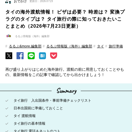
おでかけ
更新日：2026.07.23
タイの海外渡航情報！ ビザは必要？ 時差は？ 変換プ
ラグのタイプは？ タイ旅行の際に知っておきたいこ
とまとめ（2026年7月23日更新）
るるぶ情報版（海外）編集部
るるぶ&more.編集部
るるぶ情報版（海外）編集部
タイ
旅行準備
再び盛り上がりはじめた海外旅行。渡航の前に用意しておくことやも
の、最新情報をこの記事で確認してから出かけましょう！
Summary
タイ旅行 入出国条件・事前準備チェックリスト
日本出国前に準備しておくこと
タイ 渡航情報
タイ旅行の基本情報
タイ旅行 電話＆ネットのコト