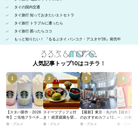
タイの国内交通
タイ旅行 知っておきたいエトセトラ
タイ旅行 トラブルに遭ったら
タイ旅行 困ったらココ
もっと知りたい！ 『るるぶタイ バンコク・アユタヤ'26』発売中
人気記事トップ10はコチラ！
【スタバ新作・2026
スイーツブッフェ付
【最新】東京・丸の内
【鎌倉】「
年】ご当地フラペチー
き！ 絶景庭園を望む
のおすすめカフェ12
ー」の魅力
ノが新登場！ 地域と
ホテルレストランで味
選｜ひとりでゆったり
説！ 定番商
食・グルメ
食・グルメ
食・グルメ
食・グルメ
未来を育むプロジェク
わう「彩り膳」【ミス
楽しめるおしゃれカフ
定グッズま
ト「STARBUCKS
ター黒猫の東京スイー
ェから、テラス席のあ