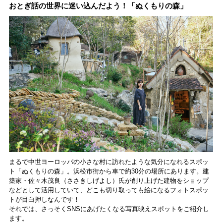
森・群馬・沖縄で始
おとぎ話の世界に迷い込んだよう！「ぬくもりの森」
動。6種類を飲んで実
食レポート
まるで中世ヨーロッパの小さな村に訪れたような気分になれるスポッ
ト「ぬくもりの森」。浜松市街から車で約30分の場所にあります。建
築家・佐々木茂良（ささきしげよし）氏が創り上げた建物をショップ
などとして活用していて、どこも切り取っても絵になるフォトスポッ
トが目白押しなんです！
それでは、さっそくSNSにあげたくなる写真映えスポットをご紹介し
ます。