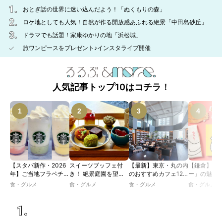
おとぎ話の世界に迷い込んだよう！「ぬくもりの森」
ロケ地としても人気！自然が作る開放感あふれる絶景「中田島砂丘」
ドラマでも話題！家康ゆかりの地「浜松城」
旅ワンピースをプレゼント♪インスタライブ開催
人気記事トップ10はコチラ！
【スタバ新作・2026
スイーツブッフェ付
【最新】東京・丸の内
【鎌倉】「
年】ご当地フラペチー
き！ 絶景庭園を望む
のおすすめカフェ12
ー」の魅力
ノが新登場！ 地域と
ホテルレストランで味
選｜ひとりでゆったり
説！ 定番商
食・グルメ
食・グルメ
食・グルメ
食・グルメ
未来を育むプロジェク
わう「彩り膳」【ミス
楽しめるおしゃれカフ
定グッズま
ト「STARBUCKS
ター黒猫の東京スイー
ェから、テラス席のあ
JIMOTO
ツトレンドVol.105】
るカフェ、優雅なホテ
PROGRAM」が青
ルラウンジまで！