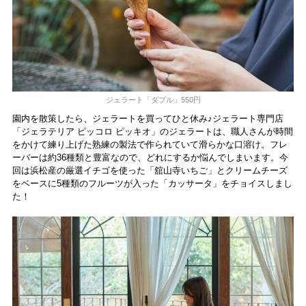
ジェラート「ダブル」550円
園内を散策したら、ジェラートを買ってひと休み♪ジェラート専門店
「ジェラテリア ピッコロ ピッキオ」のジェラートは、職人さんが時間
をかけて練り上げた熟練の製法で作られていて滑らかな口溶け。フレ
ーバーは約36種類と豊富なので、どれにするか悩んでしまいます。今
回は浜松産の厳選イチゴを使った「舘山寺いちご」とクリームチーズ
をベースに5種類のフルーツが入った「カッサータ」をチョイスしまし
た！