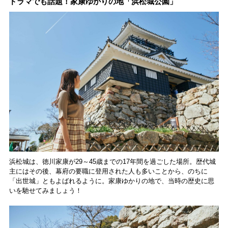
ドラマでも話題！家康ゆかりの地「浜松城公園」
浜松城は、徳川家康が29～45歳までの17年間を過ごした場所。歴代城
主にはその後、幕府の要職に登用された人も多いことから、のちに
「出世城」ともよばれるように。家康ゆかりの地で、当時の歴史に思
いを馳せてみましょう！