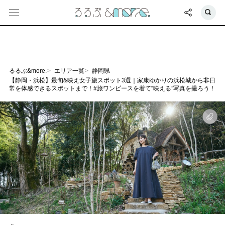
るるぶ&more.
エリア一覧
静岡県
【静岡・浜松】最旬&映え女子旅スポット3選｜家康ゆかりの浜松城から非日
常を体感できるスポットまで！#旅ワンピースを着て“映える”写真を撮ろう！