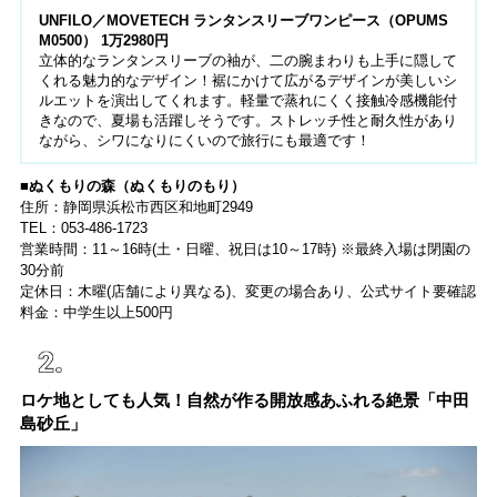
UNFILO／MOVETECH ランタンスリーブワンピース（OPUMS
M0500） 1万2980円
立体的なランタンスリーブの袖が、二の腕まわりも上手に隠して
くれる魅力的なデザイン！裾にかけて広がるデザインが美しいシ
ルエットを演出してくれます。軽量で蒸れにくく接触冷感機能付
きなので、夏場も活躍しそうです。ストレッチ性と耐久性があり
ながら、シワになりにくいので旅行にも最適です！
■ぬくもりの森（ぬくもりのもり）
住所：静岡県浜松市西区和地町2949
TEL：053-486-1723
営業時間：11～16時(土・日曜、祝日は10～17時) ※最終入場は閉園の
30分前
定休日：木曜(店舗により異なる)、変更の場合あり、公式サイト要確認
料金：中学生以上500円
ロケ地としても人気！自然が作る開放感あふれる絶景「中田
島砂丘」