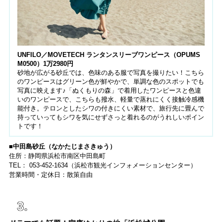
UNFILO／MOVETECH ランタンスリーブワンピース（OPUMS
M0500）1万2980円
砂地が広がる砂丘では、色味のある服で写真を撮りたい！こちら
のワンピースはグリーン色が鮮やかで、単調な色のスポットでも
写真に映えます♪「ぬくもりの森」で着用したワンピースと色違
いのワンピースで、こちらも撥水、軽量で蒸れにくく接触冷感機
能付き。テロンとしたシワの付きにくい素材で、旅行先に畳んで
持っていってもシワを気にせずさっと着れるのがうれしいポイン
トです！
■中田島砂丘（なかたじまさきゅう）
住所：静岡県浜松市南区中田島町
TEL： 053-452-1634（浜松市観光インフォメーションセンター）
営業時間・定休日：散策自由