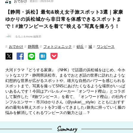
おでかけ
更新日：2023.04.20
【静岡・浜松】最旬&映え女子旅スポット3選｜家康
ゆかりの浜松城から非日常を体感できるスポットま
で！#旅ワンピースを着て“映える”写真を撮ろう！
るるぶ＆more.編集部
おでかけ
静岡県
フォトジェニック
砂丘
城
ワンピース
大河ドラマ『どうする家康』（NHK）で話題の浜松城をはじめ、今ホ
ットなエリア・静岡県浜松市。まるでおとぎ話の世界に訪れたような
幻想的な世界が広がるスポットや、雄大な自然のパワーを感じられる
スポットまで、写真を撮ってSNSにあげたくなるような場所がいっぱ
いあるんです！今回はアパレルメーカー「オンワード樫山」とコラボ
して製作した「#旅ワンピース」を着て、「オンワード樫山」の社内イ
ンフルエンサー・市川ゆかりさん（@yukari__style）とともにおすす
めの最旬＆映えスポットを3つ巡ってきました♪旅先に持っていく服の
悩みを解消してくれるワンピースの魅力とは…？
Summary