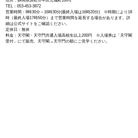
住所：静岡県浜松市中区元城町100-2
TEL：053-453-3872
営業時間：8時30分～16時30分(最終入場は16時20分) ※時期により18
時（最終入場17時50分）まで営業時間を延長する場合があります。詳
細は公式サイトをご確認ください。
定休日：無休
料金：天守閣・天守門共通入場高校生以上200円 ※入場券は「天守閣
受付」にて販売。天守閣→天守門の順にご見学ください。
＼ 旅に最適なワンピースって？ ／
▶▶#旅ワンピースを詳しく紹介している
こちらもチェック！
【終了しました】#旅ワンピースをプレゼント♪インスタライ
ブ開催