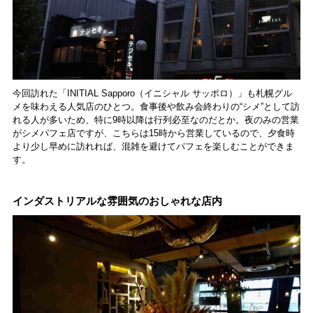
今回訪れた「INITIAL Sapporo（イニシャル サッポロ）」も札幌グル
メを味わえる人気店のひとつ。食事後や飲み会終わりの“シメ”として訪
れる人が多いため、特に9時以降は行列必至なのだとか。夜のみの営業
がシメパフェ店ですが、こちらは15時から営業しているので、夕食時
より少し早めに訪れれば、混雑を避けてパフェを楽しむことができま
す。
インダストリアルな雰囲気のおしゃれな店内