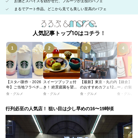
お酒とスパイスを効かせた、フルーツが主役のパフェ
まるでアート作品。どこから見ても美しい至高のパフェ
人気記事トップ10はコチラ！
【スタバ新作・2026
スイーツブッフェ付
【最新】東京・丸の内
【鎌倉】「
年】ご当地フラペチー
き！ 絶景庭園を望む
のおすすめカフェ12
ー」の魅力
ノが新登場！ 地域と
ホテルレストランで味
選｜ひとりでゆったり
説！ 定番商
食・グルメ
食・グルメ
食・グルメ
食・グルメ
未来を育むプロジェク
わう「彩り膳」【ミス
楽しめるおしゃれカフ
定グッズま
ト「STARBUCKS
ター黒猫の東京スイー
ェから、テラス席のあ
JIMOTO
ツトレンドVol.105】
るカフェ、優雅なホテ
行列必至の人気店！ 狙い目は少し早めの16〜19時頃
PROGRAM」が青
ルラウンジまで！
森・群馬・沖縄で始
動。6種類を飲んで実
食レポート