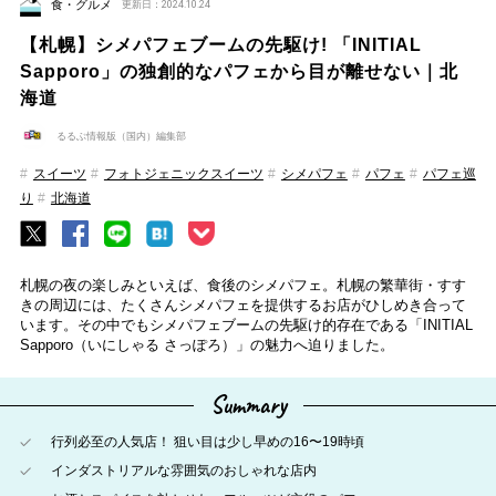
食・グルメ
更新日：2024.10.24
【札幌】シメパフェブームの先駆け! 「INITIAL
Sapporo」の独創的なパフェから目が離せない｜北
海道
るるぶ情報版（国内）編集部
スイーツ
フォトジェニックスイーツ
シメパフェ
パフェ
パフェ巡
り
北海道
札幌の夜の楽しみといえば、食後のシメパフェ。札幌の繁華街・すす
きの周辺には、たくさんシメパフェを提供するお店がひしめき合って
います。その中でもシメパフェブームの先駆け的存在である「INITIAL
Sapporo（いにしゃる さっぽろ）」の魅力へ迫りました。
Summary
行列必至の人気店！ 狙い目は少し早めの16〜19時頃
インダストリアルな雰囲気のおしゃれな店内