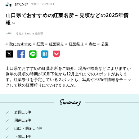
おでかけ
更新日：2025.10.11
山口県でおすすめの紅葉名所～見頃などの2025年情
報～
るるぶ＆more.編集部
秋におすすめ
紅葉
紅葉狩り
紅葉祭り
寺社
公園
山口県でおすすめの紅葉名所をご紹介。場所や標高などによりますが
例年の見頃の時期が10月下旬から12月上旬までのスポットがありま
す。紅葉祭りを予定しているスポットも。写真や2025年情報をチェッ
クして秋の紅葉狩りにでかけませんか。
Summary
岩国…3件
周南…2件
山口・防府…4件
下関…1件