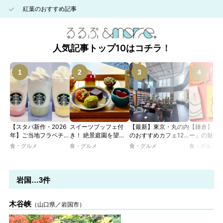
紅葉のおすすめ記事
人気記事トップ10はコチラ！
【スタバ新作・2026
スイーツブッフェ付
【最新】東京・丸の内
【鎌倉】「
年】ご当地フラペチー
き！ 絶景庭園を望む
のおすすめカフェ12
ー」の魅力
ノが新登場！ 地域と
ホテルレストランで味
選｜ひとりでゆったり
説！ 定番商
食・グルメ
食・グルメ
食・グルメ
食・グルメ
未来を育むプロジェク
わう「彩り膳」【ミス
楽しめるおしゃれカフ
定グッズま
ト「STARBUCKS
ター黒猫の東京スイー
ェから、テラス席のあ
JIMOTO
ツトレンドVol.105】
るカフェ、優雅なホテ
PROGRAM」が青
ルラウンジまで！
岩国…3件
森・群馬・沖縄で始
動。6種類を飲んで実
食レポート
木谷峡
（山口県／岩国市）