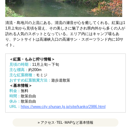
清流・島地川の上流にある。清流の瀬音が心を癒してくれる。紅葉は1
1月上旬から見頃を迎え、その美しさに魅了され県内外から多くの人が
訪れる人気のスポットとなっている。エリア内にはキャンプ場もあ
り、テントサイトは高瀬峡入口の高瀬サン・スポーツランド内に10サ
イト。
＜紅葉・もみじ狩り情報＞
見頃の時期：
11月上旬～下旬
主な標高：
約200m
主な紅葉樹種：
モミジ
おすすめ紅葉観賞方法：
遊歩道散策
＜基本情報＞
料金：
無料
時間：
散策自由
休み：
散策自由
URL：
https://www.city.shunan.lg.jp/site/kanko/2986.html
» アクセス･TEL･MAPなど基本情報