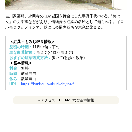
吉川家墓所、永興寺のほか岩国を舞台にした宇野千代の小説『おは
ん』の文学碑などがあり、情緒漂う紅葉の名所として知られる。イロ
ハモミジがメインで、秋には公園内随所が朱色に染まる。
＜紅葉・もみじ狩り情報＞
見頃の時期：
11月中旬～下旬
主な紅葉樹種：
モミジ(イロハモミジ)
おすすめ紅葉観賞方法：
歩いて(散歩・散策)
＜基本情報＞
料金：
無料
時間：
散策自由
休み：
散策自由
URL：
https://kankou.iwakuni-city.net/
» アクセス･TEL･MAPなど基本情報