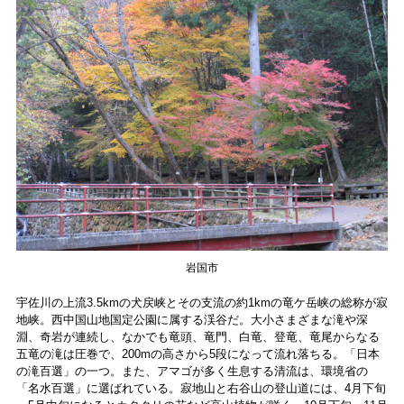
岩国市
宇佐川の上流3.5kmの犬戻峡とその支流の約1kmの竜ケ岳峡の総称が寂
地峡。西中国山地国定公園に属する渓谷だ。大小さまざまな滝や深
淵、奇岩が連続し、なかでも竜頭、竜門、白竜、登竜、竜尾からなる
五竜の滝は圧巻で、200mの高さから5段になって流れ落ちる。「日本
の滝百選」の一つ。また、アマゴが多く生息する清流は、環境省の
「名水百選」に選ばれている。寂地山と右谷山の登山道には、4月下旬