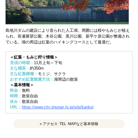
島地川ダムの建設により造られた人工湖。周囲には桜やもみじが植え
られ、長瀬展望公園、木谷公園、黒川公園、新平ケ原公園が整備され
ている。湖の周辺は紅葉のハイキングコースとして最適だ。
＜紅葉・もみじ狩り情報＞
見頃の時期：
11月上旬～下旬
主な標高：
約350m
主な紅葉樹種：
モミジ、サクラ
おすすめ紅葉観賞方法：
湖周辺の散策
＜基本情報＞
料金：
無料
時間：
散策自由
休み：
散策自由
URL：
https://www.city.shunan.lg.jp/site/kanko/
» アクセス･TEL･MAPなど基本情報