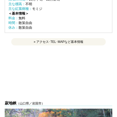
主な標高：
不明
主な紅葉樹種：
モミジ
＜基本情報＞
料金：
無料
時間：
散策自由
休み：
散策自由
» アクセス･TEL･MAPなど基本情報
寂地峡
（山口県／岩国市）