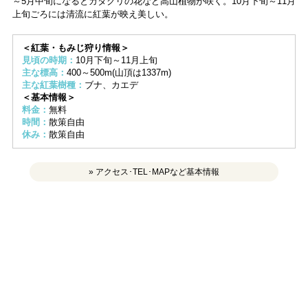
～5月中旬になるとカタクリの花など高山植物が咲く。10月下旬～11月
上旬ごろには清流に紅葉が映え美しい。
＜紅葉・もみじ狩り情報＞
見頃の時期：
10月下旬～11月上旬
主な標高：
400～500m(山頂は1337m)
主な紅葉樹種：
ブナ、カエデ
＜基本情報＞
料金：
無料
時間：
散策自由
休み：
散策自由
» アクセス･TEL･MAPなど基本情報