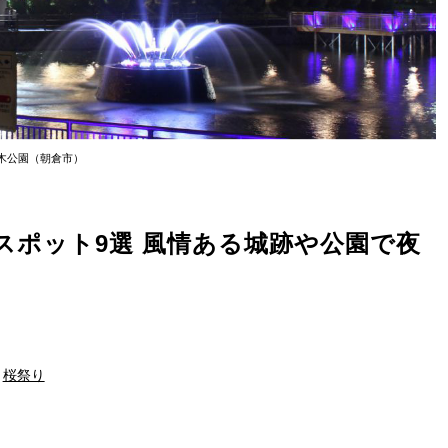
木公園（朝倉市）
見スポット9選 風情ある城跡や公園で夜
桜祭り