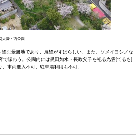
C)大濠・西公園
多湾を望む景勝地であり、展望がすばらしい。また、ソメイヨシノな
客で賑わう。公園内には黒田如水・長政父子を祀る光雲[てるも]
り、車両進入不可、駐車場利用も不可。