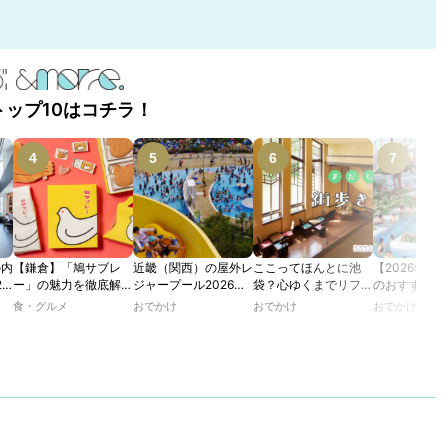
トップ10はコチラ！
の内
【鎌倉】「鳩サブレ
近畿（関西）の屋外レ
ここってほんとに池
【2026年最
2
ー」の魅力を徹底解
ジャープール2026！
袋？心ゆくまでリフレ
のおすすめの
たり
説！ 定番商品から限
ウォータースライダー
ッシュできる池袋・街
ル人気10選
食・グルメ
おでかけ
おでかけ
おでかけ
カフ
定グッズまでご紹介
やデートにおすすめの
歩きおすすめ5時間コ
のあ
スポットも紹介！
ース【るるぶ＆more.
ホテ
おさんぽ部】