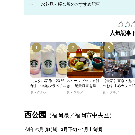
お花見・桜名所のおすすめ記事
人気記事
【スタバ新作・2026
スイーツブッフェ付
【最新】東京・丸
年】ご当地フラペチー
き！ 絶景庭園を望む
のおすすめカフェ1
ノが新登場！ 地域と
ホテルレストランで味
選｜ひとりでゆっ
食・グルメ
食・グルメ
食・グルメ
未来を育むプロジェク
わう「彩り膳」【ミス
楽しめるおしゃれ
ト「STARBUCKS
ター黒猫の東京スイー
ェから、テラス席
JIMOTO
ツトレンドVol.105】
るカフェ、優雅な
PROGRAM」が青
ルラウンジまで！
西公園
（福岡県／福岡市中央区）
森・群馬・沖縄で始
動。6種類を飲んで実
食レポート
[例年の見頃時期]
3月下旬～4月上旬頃