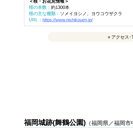
＜桜・お花見情報＞
桜の本数：
約1300本
桜の主な種類：
ソメイヨシノ、ヨウコウザクラ
URL：
https://www.nishikouen.jp/
» アクセス･
福岡城跡(舞鶴公園)
（福岡県／福岡市