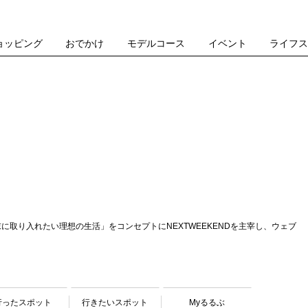
ョッピング
おでかけ
モデルコース
イベント
ライフ
末に取り入れたい理想の生活」をコンセプトにNEXTWEEKENDを主宰し、ウェブ
行ったスポット
行きたいスポット
Myるるぶ