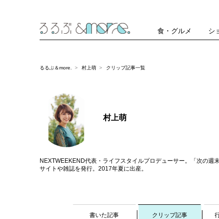
食・グルメ
シ
るるぶ＆more.
村上萌
クリップ記事一覧
村上萌
NEXTWEEKEND代表・ライフスタイルプロデューサー。「次の週
サイトや雑誌を発行。2017年夏に出産。
書いた記事
クリップ記事