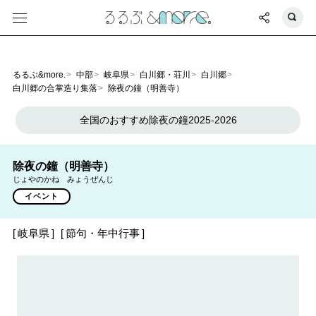
るるぶ&more.
中部
岐阜県
白川郷・荘川
白川郷
白川郷の合掌造り集落
除夜の鐘（明善寺）
全国のおすすめ除夜の鐘2025-2026
除夜の鐘（明善寺）
じょやのかね みょうぜんじ
イベント
岐阜県
節句・年中行事