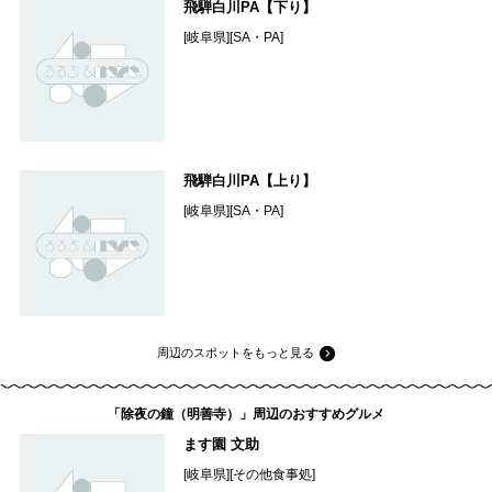
飛騨白川PA【下り】
[岐阜県][SA・PA]
飛騨白川PA【上り】
[岐阜県][SA・PA]
周辺のスポットをもっと見る
「除夜の鐘（明善寺）」周辺のおすすめグルメ
ます園 文助
[岐阜県][その他食事処]