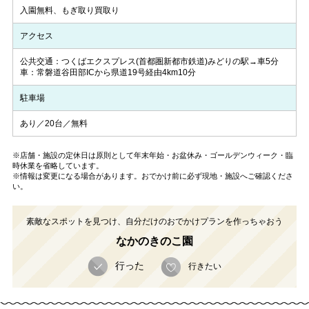
入園無料、もぎ取り買取り
アクセス
公共交通：つくばエクスプレス(首都圏新都市鉄道)みどりの駅→車5分
車：常磐道谷田部ICから県道19号経由4km10分
駐車場
あり／20台／無料
※店舗・施設の定休日は原則として年末年始・お盆休み・ゴールデンウィーク・臨
時休業を省略しています。
※情報は変更になる場合があります。おでかけ前に必ず現地・施設へご確認くださ
い。
素敵なスポットを見つけ、自分だけのおでかけプランを作っちゃおう
なかのきのこ園
行った
行きたい