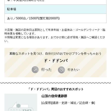
車：中央道河口湖ICから1分
駐車場
あり／5000台／1500円(繁忙期2000円)
※店舗・施設の定休日は原則として年末年始・お盆休み・ゴールデンウィーク・臨
時休業を省略しています。
※情報は変更になる場合があります。おでかけ前に必ず現地・施設へご確認くださ
い。
素敵なスポットを見つけ、自分だけのおでかけプランを作っちゃおう
ド・ドドンパ
行った
行きたい
「ド・ドドンパ」周辺のおすすめスポット
山頂の信仰遺跡群
[山梨県][遺跡・史跡・城址／記念碑・像]