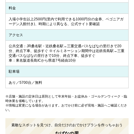
料金
入場小学生以上2500円(里内で利用できる1000円分の金券、ベゴニアガ
ーデン入館付き)、時期により異なる、公式サイト要確認
アクセス
公共交通：JR桑名駅・近鉄桑名駅→三重交通バスなばなの里行きで20
分、終点下車、徒歩すぐ ※イルミネーション期間中は近鉄長島駅→三重
交通バスなばなの里行きで10分、終点下車、徒歩すぐ
車：東名阪道長島ICから県道7号経由10分
駐車場
あり／5700台／無料
※店舗・施設の定休日は原則として年末年始・お盆休み・ゴールデンウィーク・臨
時休業を省略しています。
※情報は変更になる場合があります。おでかけ前に必ず現地・施設へご確認くださ
い。
素敵なスポットを見つけ、自分だけのおでかけプランを作っちゃおう
なばなの里