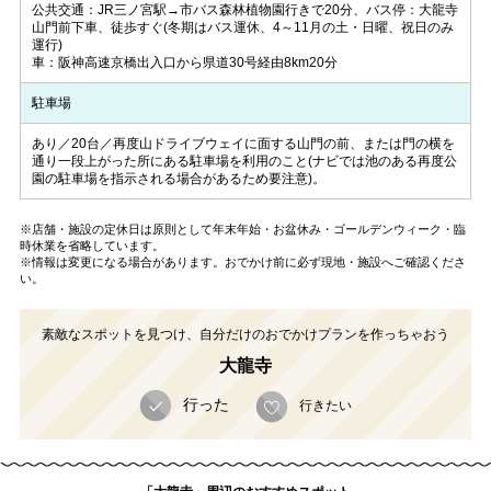
公共交通：JR三ノ宮駅→市バス森林植物園行きで20分、バス停：大龍寺
山門前下車、徒歩すぐ(冬期はバス運休、4～11月の土・日曜、祝日のみ
運行)
車：阪神高速京橋出入口から県道30号経由8km20分
駐車場
あり／20台／再度山ドライブウェイに面する山門の前、または門の横を
通り一段上がった所にある駐車場を利用のこと(ナビでは池のある再度公
園の駐車場を指示される場合があるため要注意)。
※店舗・施設の定休日は原則として年末年始・お盆休み・ゴールデンウィーク・臨
時休業を省略しています。
※情報は変更になる場合があります。おでかけ前に必ず現地・施設へご確認くださ
い。
素敵なスポットを見つけ、自分だけのおでかけプランを作っちゃおう
大龍寺
行った
行きたい