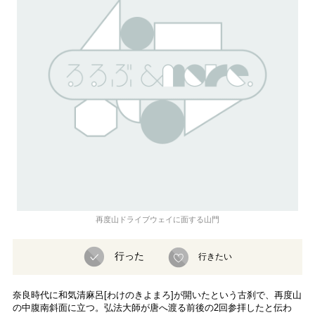
再度山ドライブウェイに面する山門
行った
行きたい
奈良時代に和気清麻呂[わけのきよまろ]が開いたという古刹で、再度山
の中腹南斜面に立つ。弘法大師が唐へ渡る前後の2回参拝したと伝わ