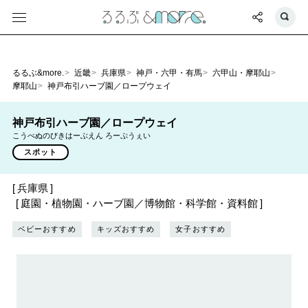
るるぶ&more.
近畿
兵庫県
神戸・六甲・有馬
六甲山・摩耶山
摩耶山
神戸布引ハーブ園／ロープウェイ
神戸布引ハーブ園／ロープウェイ
こうべぬのびきはーぶえん ろーぷうぇい
スポット
兵庫県
庭園・植物園・ハーブ園／博物館・科学館・資料館
ベビーおすすめ
キッズおすすめ
女子おすすめ