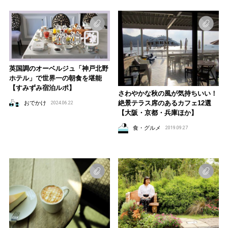
英国調のオーベルジュ「神戸北野
ホテル」で世界一の朝食を堪能
【すみずみ宿泊ルポ】
さわやかな秋の風が気持ちいい！
絶景テラス席のあるカフェ12選
おでかけ
2024.06.22
【大阪・京都・兵庫ほか】
食・グルメ
2019.09.27