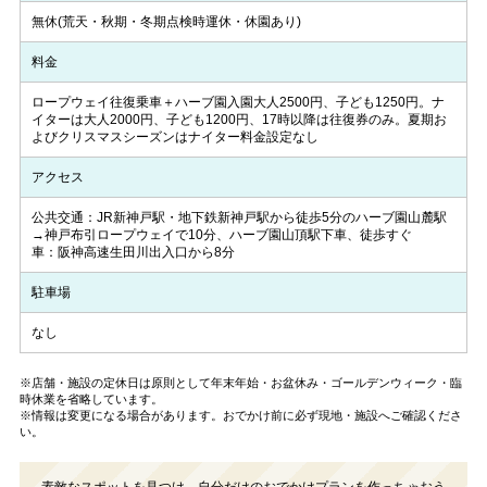
無休(荒天・秋期・冬期点検時運休・休園あり)
料金
ロープウェイ往復乗車＋ハーブ園入園大人2500円、子ども1250円。ナ
イターは大人2000円、子ども1200円、17時以降は往復券のみ。夏期お
よびクリスマスシーズンはナイター料金設定なし
アクセス
公共交通：JR新神戸駅・地下鉄新神戸駅から徒歩5分のハーブ園山麓駅
→神戸布引ロープウェイで10分、ハーブ園山頂駅下車、徒歩すぐ
車：阪神高速生田川出入口から8分
駐車場
なし
※店舗・施設の定休日は原則として年末年始・お盆休み・ゴールデンウィーク・臨
時休業を省略しています。
※情報は変更になる場合があります。おでかけ前に必ず現地・施設へご確認くださ
い。