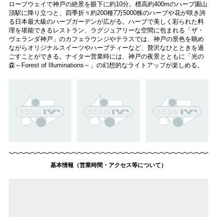
ロープウェイで神戸の絶景を眼下に約10分。標高約400mのハーブ園山
頂駅に降り立つと、四季折々約200種7万5000株のハーブや花が咲き誇
る日本最大級のハーブガーデンが広がる。ハーブで美しく彩られた料
理を堪能できるレストラン、ラグジュアリーな空間に包まれる「ザ・
ヴェランダ神戸」のカフェラウンジやテラスでは、神戸の景色を眺め
ながらオリジナルスイーツやハーブティーなど、贅沢なひとときを過
ごすことができる。ナイター営業時には、神戸の夜景とともに「光の
森～Forest of Illuminations～」の幻想的なライトアップが楽しめる。
基本情報（営業時間・アクセス等について）