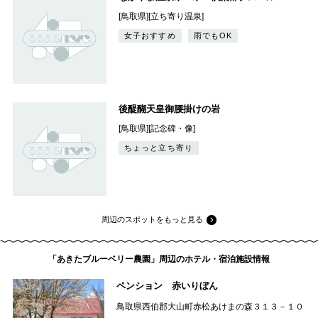
[鳥取県][立ち寄り温泉]
女子おすすめ
雨でもOK
後醍醐天皇御腰掛けの岩
[鳥取県][記念碑・像]
ちょっと立ち寄り
周辺のスポットをもっと見る
「あきたブルーベリー農園」周辺のホテル・宿泊施設情報
ペンション 赤いりぼん
鳥取県西伯郡大山町赤松あけまの森３１３－１０