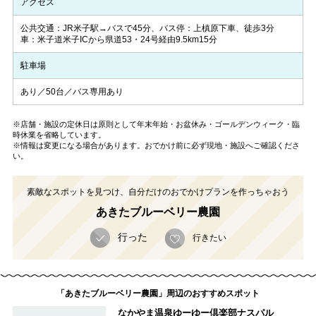
アクセス
公共交通：JR米子駅→バスで45分、バス停：上槙原下車、徒歩3分
車：米子道米子ICから県道53・24号経由9.5km15分
駐車場
あり／50台／バス専用あり
※店舗・施設の定休日は原則として年末年始・お盆休み・ゴールデンウィーク・臨
時休業を省略しています。
※情報は変更になる場合があります。おでかけ前に必ず現地・施設へご確認くださ
い。
素敵なスポットを見つけ、自分だけのおでかけプランを作っちゃおう
あきたブルーベリー農園
行った
行きたい
「あきたブルーベリー農園」周辺のおすすめスポット
なかやま温泉ゆーゆー倶楽部ナスパル