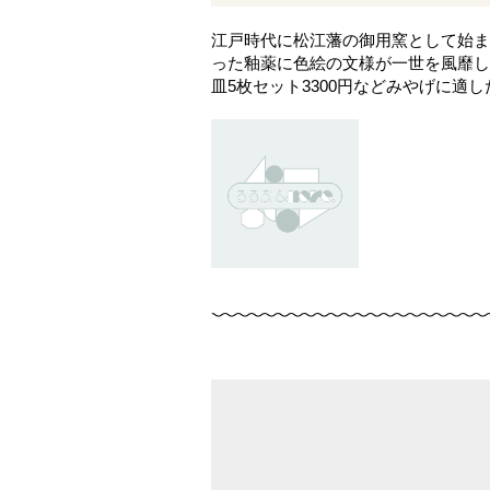
江戸時代に松江藩の御用窯として始ま
った釉薬に色絵の文様が一世を風靡し
皿5枚セット3300円などみやげに適