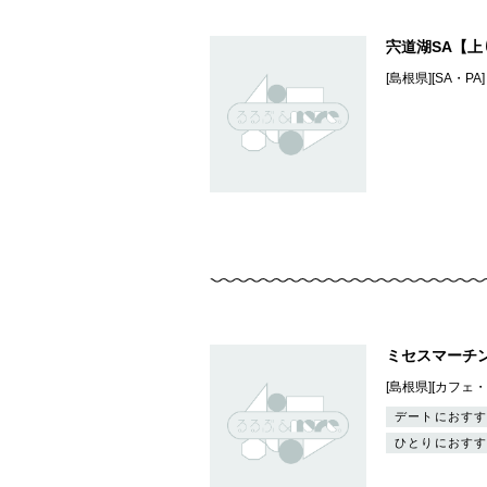
宍道湖SA【上
[島根県][SA・PA]
ミセスマーチ
[島根県][カフ
デートにおすす
ひとりにおすす