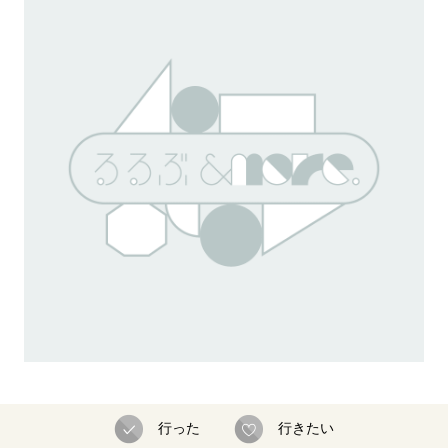
行った
行きたい