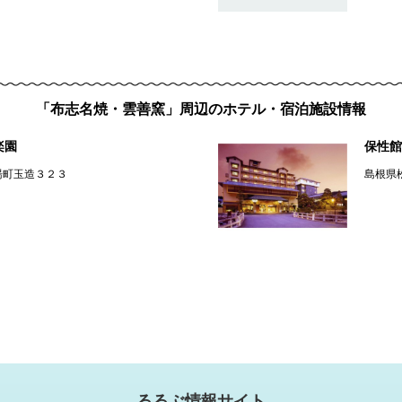
「布志名焼・雲善窯」周辺のホテル・宿泊施設情報
楽園
保性館
湯町玉造３２３
島根県
るるぶ情報サイト