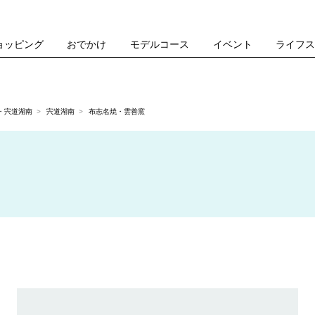
ョッピング
おでかけ
モデルコース
イベント
ライフ
・宍道湖南
宍道湖南
布志名焼・雲善窯