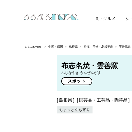
食・グルメ
シ
るるぶ&more.
中国・四国
島根県
松江・玉造・島根半島
玉造温泉
布志名焼・雲善窯
ふじなやき うんぜんがま
スポット
島根県
民芸品・工芸品・陶芸品
ちょっと立ち寄り