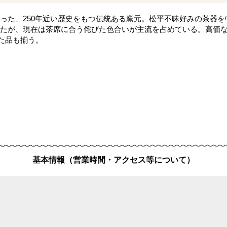
った、250年近い歴史をもつ伝統ある窯元。松平不昧好みの茶器
たが、現在は茶席に合う侘びた色合いが主流を占めている。高価な茶
した品も揃う。
基本情報（営業時間・アクセス等について）