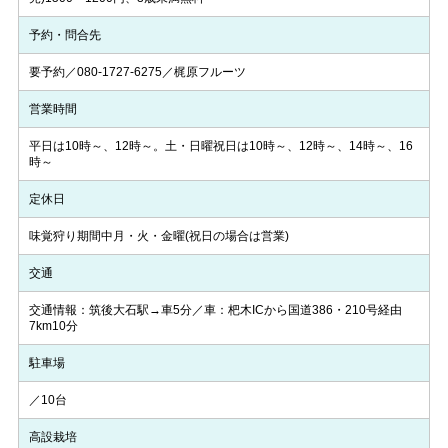
予約・問合先
要予約／080-1727-6275／梶原フルーツ
営業時間
平日は10時～、12時～。土・日曜祝日は10時～、12時～、14時～、16
時～
定休日
味覚狩り期間中月・火・金曜(祝日の場合は営業)
交通
交通情報：筑後大石駅→車5分／車：杷木ICから国道386・210号経由
7km10分
駐車場
／10台
高設栽培