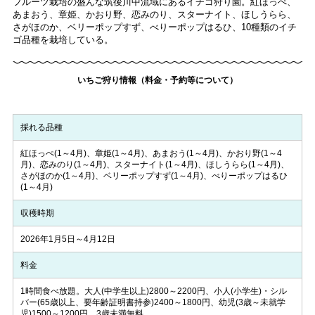
フルーツ栽培の盛んな筑後川中流域にあるイチゴ狩り園。紅ほっぺ、
あまおう、章姫、かおり野、恋みのり、スターナイト、ほしうらら、
さがほのか、ベリーポップすず、べりーポップはるひ、10種類のイチ
ゴ品種を栽培している。
いちご狩り情報（料金・予約等について）
採れる品種
紅ほっぺ(1～4月)、章姫(1～4月)、あまおう(1～4月)、かおり野(1～4
月)、恋みのり(1～4月)、スターナイト(1～4月)、ほしうらら(1～4月)、
さがほのか(1～4月)、ベリーポップすず(1～4月)、べりーポップはるひ
(1～4月)
収穫時期
2026年1月5日～4月12日
料金
1時間食べ放題。大人(中学生以上)2800～2200円、小人(小学生)・シル
バー(65歳以上、要年齢証明書持参)2400～1800円、幼児(3歳～未就学
児)1500～1200円、3歳未満無料