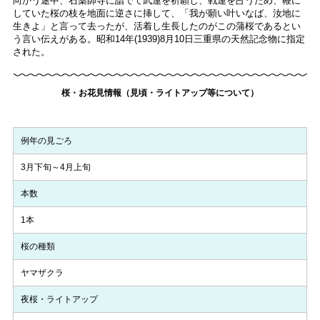
向かう途中、石薬師寺に詣でて武運を祈願し、戦運を占うため、鞭に
していた桜の枝を地面に逆さに挿して、「我が願い叶いなば、汝地に
生きよ」と言って去ったが、活着し生長したのがこの蒲桜であるとい
う言い伝えがある。昭和14年(1939)8月10日三重県の天然記念物に指定
された。
桜・お花見情報（見頃・ライトアップ等について）
例年の見ごろ
3月下旬～4月上旬
本数
1本
桜の種類
ヤマザクラ
夜桜・ライトアップ