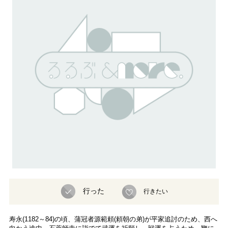
行った
行きたい
寿永(1182～84)の頃、蒲冠者源範頼(頼朝の弟)が平家追討のため、西へ