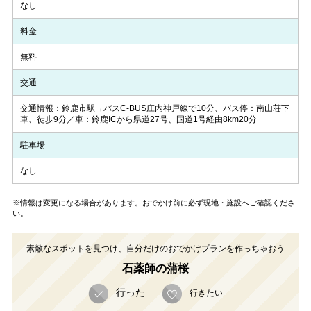
なし
料金
無料
交通
交通情報：鈴鹿市駅→バスC-BUS庄内神戸線で10分、バス停：南山荘下
車、徒歩9分／車：鈴鹿ICから県道27号、国道1号経由8km20分
駐車場
なし
※情報は変更になる場合があります。おでかけ前に必ず現地・施設へご確認くださ
い。
素敵なスポットを見つけ、自分だけのおでかけプランを作っちゃおう
石薬師の蒲桜
行った
行きたい