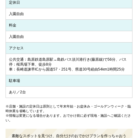
定休日
入園自由
料金
入園自由
アクセス
公共交通：島原鉄道島原駅→島鉄バス須川港行き(藤原線)で56分、バス
停：桜馬場下車、徒歩8分
車：長崎道諫早ICから国道57・251号、県道30号経由54km1時間25分
駐車場
あり／2台
※店舗・施設の定休日は原則として年末年始・お盆休み・ゴールデンウィーク・臨
時休業を省略しています。
※情報は変更になる場合があります。おでかけ前に必ず現地・施設へご確認くださ
い。
素敵なスポットを見つけ、自分だけのおでかけプランを作っちゃおう