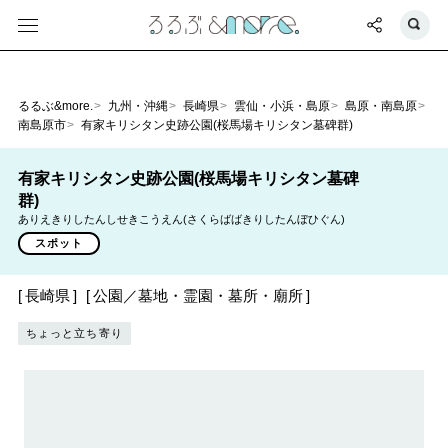
るるぶ&more.
九州・沖縄
長崎県
雲仙・小浜・島原
島原・南島原
南島原市
有家キリシタン史跡公園(桜馬場キリシタン墓碑群)
有家キリシタン史跡公園(桜馬場キリシタン墓碑
群)
ありえきりしたんしせきこうえん(さくらばばきりしたんぼひぐん)
スポット
長崎県
公園／墓地・霊園・墓所・廟所
ちょっと立ち寄り