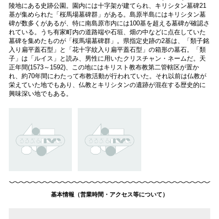
陵地にある史跡公園。園内には十字架が建てられ、キリシタン墓碑21
基が集められた「桜馬場墓碑群」がある。島原半島にはキリシタン墓
碑が数多くがあるが、特に南島原市内には100基を超える墓碑が確認さ
れている。うち有家町内の道路端や石垣、畑の中などに点在していた
墓碑を集めたものが「桜馬場墓碑群」。県指定史跡の2基は、「類子銘
入り扁平蓋石型」と「花十字紋入り扁平蓋石型」の箱形の墓石。「類
子」は「ルイス」と読み、男性に用いたクリスチャン・ネームだ。天
正年間(1573～1592)、この地にはキリスト教布教第二管轄区が置か
れ、約70年間にわたって布教活動が行われていた。それ以前は仏教が
栄えていた地でもあり、仏教とキリシタンの遺跡が混在する歴史的に
興味深い地でもある。
基本情報（営業時間・アクセス等について）