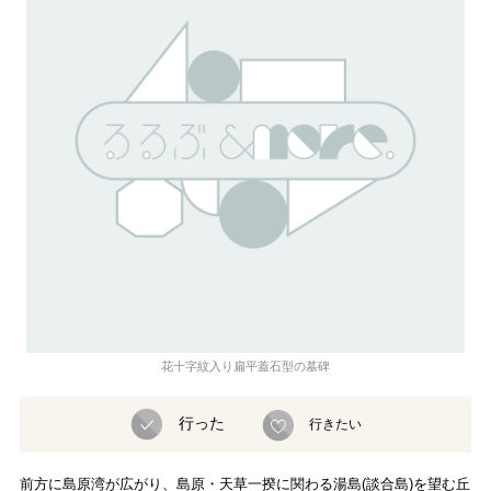
花十字紋入り扁平蓋石型の墓碑
行った
行きたい
前方に島原湾が広がり、島原・天草一揆に関わる湯島(談合島)を望む丘