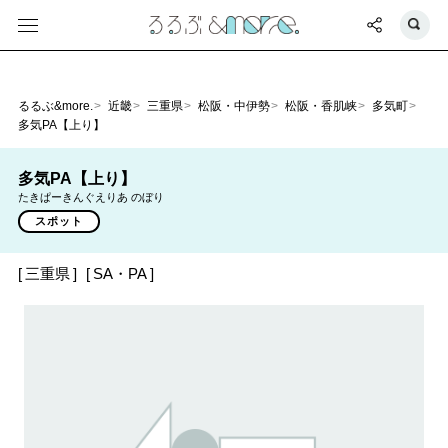
るるぶ&more.
近畿
三重県
松阪・中伊勢
松阪・香肌峡
多気町
多気PA【上り】
多気PA【上り】
たきぱーきんぐえりあ のぼり
スポット
三重県
SA・PA