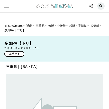
るるぶ&more.
近畿
三重県
松阪・中伊勢
松阪・香肌峡
多気町
多気PA【下り】
多気PA【下り】
たきぱーきんぐえりあ くだり
スポット
三重県
SA・PA