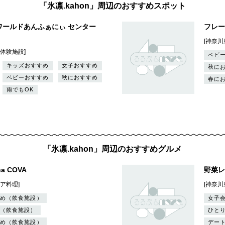
「氷凛.kahon」周辺のおすすめスポット
ワールドあんふぁにぃ センター
フレーベ
[神奈川
他体験施設]
ベビ
キッズおすすめ
女子おすすめ
秋に
ベビーおすすめ
秋におすすめ
春に
雨でもOK
「氷凛.kahon」周辺のおすすめグルメ
ana COVA
野菜レ
リア料理]
[神奈川
め（飲食施設）
女子
（飲食施設）
ひと
め（飲食施設）
デー