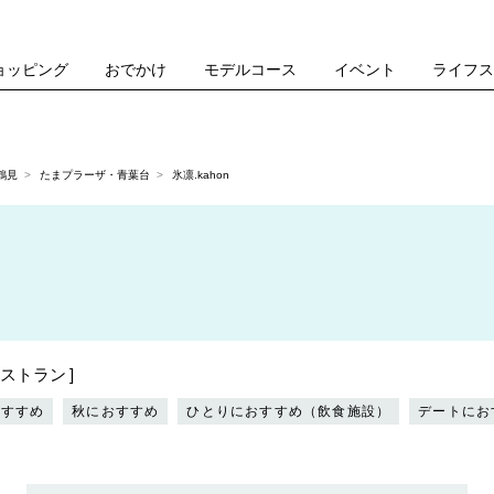
ョッピング
おでかけ
モデルコース
イベント
ライフ
鶴見
たまプラーザ・青葉台
氷凛.kahon
ストラン
おすすめ
秋におすすめ
ひとりにおすすめ（飲食施設）
デートにお