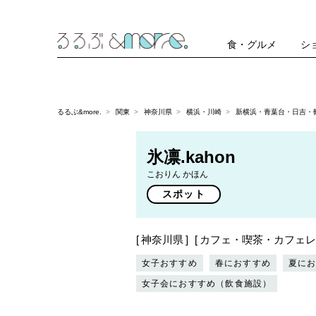
食・グルメ
シ
るるぶ&more.
関東
神奈川県
横浜・川崎
新横浜・青葉台・日吉・
氷凛.kahon
こおりん かほん
スポット
神奈川県
カフェ・喫茶・カフェレ
女子おすすめ
春におすすめ
夏に
女子会におすすめ（飲食施設）