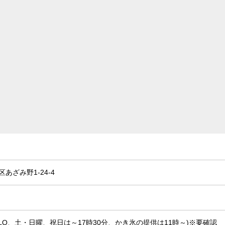
あざみ野1-24-4
0分LO、土・日曜、祝日は～17時30分、かき氷の提供は11時～)※要確認