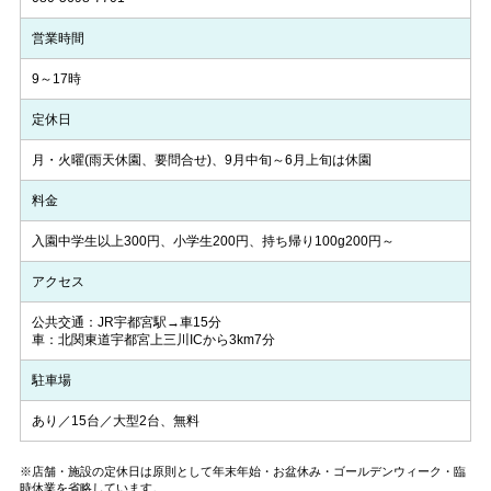
営業時間
9～17時
定休日
月・火曜(雨天休園、要問合せ)、9月中旬～6月上旬は休園
料金
入園中学生以上300円、小学生200円、持ち帰り100g200円～
アクセス
公共交通：JR宇都宮駅→車15分
車：北関東道宇都宮上三川ICから3km7分
駐車場
あり／15台／大型2台、無料
※店舗・施設の定休日は原則として年末年始・お盆休み・ゴールデンウィーク・臨
時休業を省略しています。