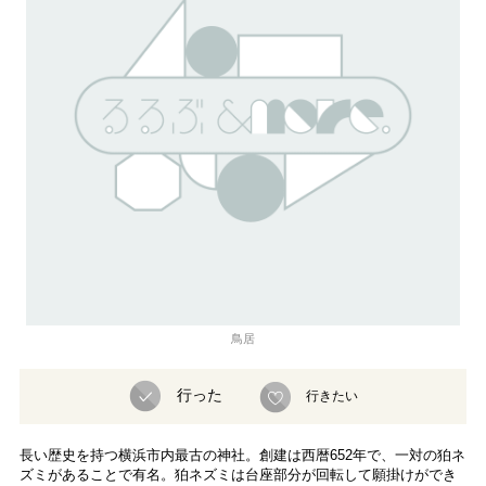
鳥居
行った
行きたい
長い歴史を持つ横浜市内最古の神社。創建は西暦652年で、一対の狛ネ
ズミがあることで有名。狛ネズミは台座部分が回転して願掛けができ