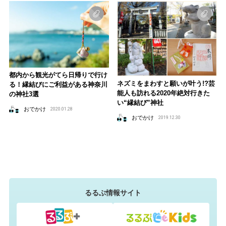
都内から観光がてら日帰りで行け
ネズミをまわすと願いが叶う!?芸
る！縁結びにご利益がある神奈川
能人も訪れる2020年絶対行きた
の神社3選
い“縁結び”神社
おでかけ
2020.01.28
おでかけ
2019.12.30
るるぶ情報サイト