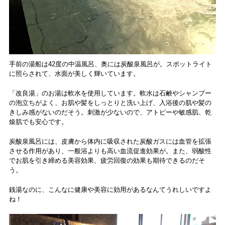
手前の湯船は42度の中温風呂、奥には炭酸泉風呂が。スポットライト
に照らされて、水面が美しく輝いています。
「改良湯」のお湯は軟水を使用しています。軟水は石鹸やシャンプー
の泡立ちがよく、お肌や髪をしっとりと洗い上げ、入浴後の肌や髪の
きしみ感がないのだそう。刺激が少ないので、アトピーや敏感肌、乾
燥肌でも安心です。
炭酸泉風呂には、皮膚から体内に吸収された炭酸ガスには血管を拡張
させる作用があり、一般浴よりも高い血流促進効果が。また、弱酸性
でお肌を引き締める美容効果、疲労回復の効果も期待できるのだそ
う。
銭湯なのに、こんなに健康や美容に効用があるなんてうれしいですよ
ね！