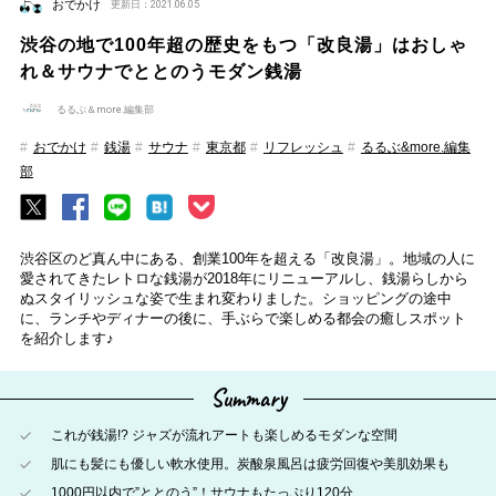
おでかけ
更新日：2021.06.05
渋谷の地で100年超の歴史をもつ「改良湯」はおしゃ
れ＆サウナでととのうモダン銭湯
るるぶ＆more.編集部
おでかけ
銭湯
サウナ
東京都
リフレッシュ
るるぶ&more.編集
部
渋谷区のど真ん中にある、創業100年を超える「改良湯」。地域の人に
愛されてきたレトロな銭湯が2018年にリニューアルし、銭湯らしから
ぬスタイリッシュな姿で生まれ変わりました。ショッピングの途中
に、ランチやディナーの後に、手ぶらで楽しめる都会の癒しスポット
を紹介します♪
Summary
これが銭湯!? ジャズが流れアートも楽しめるモダンな空間
肌にも髪にも優しい軟水使用。炭酸泉風呂は疲労回復や美肌効果も
1000円以内で”ととのう”！サウナもたっぷり120分