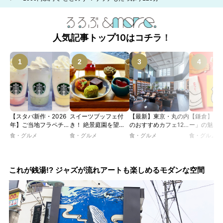
人気記事トップ10はコチラ！
【スタバ新作・2026
スイーツブッフェ付
【最新】東京・丸の内
【鎌倉】「
年】ご当地フラペチー
き！ 絶景庭園を望む
のおすすめカフェ12
ー」の魅力
ノが新登場！ 地域と
ホテルレストランで味
選｜ひとりでゆったり
説！ 定番商
食・グルメ
食・グルメ
食・グルメ
食・グルメ
未来を育むプロジェク
わう「彩り膳」【ミス
楽しめるおしゃれカフ
定グッズま
ト「STARBUCKS
ター黒猫の東京スイー
ェから、テラス席のあ
JIMOTO
ツトレンドVol.105】
るカフェ、優雅なホテ
PROGRAM」が青
ルラウンジまで！
これが銭湯!? ジャズが流れアートも楽しめるモダンな空間
森・群馬・沖縄で始
動。6種類を飲んで実
食レポート