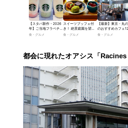
【スタバ新作・2026
スイーツブッフェ付
【最新】東京・丸
年】ご当地フラペチー
き！ 絶景庭園を望む
のおすすめカフェ1
ノが新登場！ 地域と
ホテルレストランで味
選｜ひとりでゆっ
食・グルメ
食・グルメ
食・グルメ
未来を育むプロジェク
わう「彩り膳」【ミス
楽しめるおしゃれ
ト「STARBUCKS
ター黒猫の東京スイー
ェから、テラス席
JIMOTO
ツトレンドVol.105】
るカフェ、優雅な
PROGRAM」が青
ルラウンジまで！
都会に現れたオアシス「Racines F
森・群馬・沖縄で始
動。6種類を飲んで実
食レポート