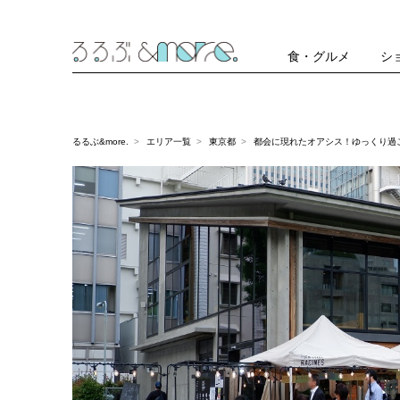
食・グルメ
シ
るるぶ&more.
エリア一覧
東京都
都会に現れたオアシス！ゆっくり過