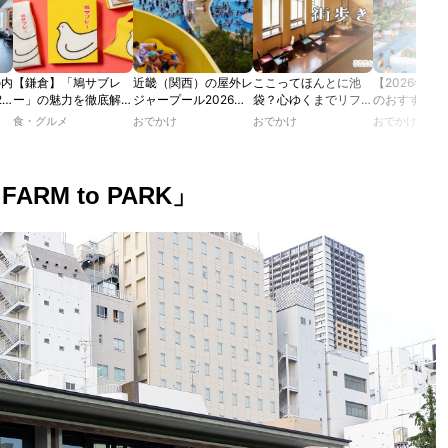
の内
【鎌倉】「鳩サブレ
近畿（関西）の屋外レ
ここってほんとに池
【2026年最
2
ー」の魅力を徹底解
ジャープール2026！
袋？心ゆくまでリフレ
のおすすめの
たり
説！ 定番商品から限
ウォータースライダー
ッシュできる池袋・街
ル人気10選
食・グルメ
おでかけ
おでかけ
おでかけ
カフ
定グッズまでご紹介
やデートにおすすめの
歩きおすすめ5時間コ
のあ
スポットも紹介！
ース【るるぶ＆more.
ホテ
おさんぽ部】
ARM to PARK」