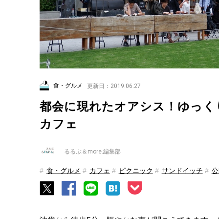
食・グルメ
更新日：2019.06.27
都会に現れたオアシス！ゆっく
カフェ
るるぶ＆more.編集部
食・グルメ
カフェ
ピクニック
サンドイッチ
公