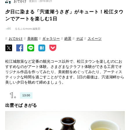
おでかけ
更新日：2019.08.21
夕日に染まる「宍道湖うさぎ」がキュート！松江タウ
ンでアートを楽しむ1日
るるぶ＆more.編集部
おでかけ
美術館
ギャラリー
絶景
そば
スイーツ
松江城散策など定番の観光コース以外で、松江タウンを楽しむのにお
すすめなのがアート体験。さまざまなクラフト体験ができる工房でオ
リジナル作品を作ってみたり、美術館をめぐってみたり、アーティス
ティックな時間を過ごすことができます。1日の最後は、宍道湖畔から
美しい夕日を眺めて締めましょう。
13:00
出雲そば きがる