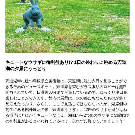
キュートなウサギに御利益あり!? 1日の終わりに眺める宍道
湖の夕景にうっとり
宍道湖畔に建つ島根県立美術館は、宍道湖に沈む夕日を見ることがで
きる最高のビュースポット。宍道湖を望むガラス張りのロビーは無料
開放されていて、日没後30分まで開館しているので、ゆっくり夕日を
楽しむことができます。館内の展示は、水の都にちなんだものが多く
見応えたっぷり。さらに、ここで見逃してはならないのが、湖岸側の
芝生にある館外展示の像「宍道湖うさぎ」。12匹のウサギが跳びはね
る様子はとにかくキュートなうえ、湖側から2つめのウサギにな縁結び
の御利益があるといわれているので、忘れずに撫でていきましょう！