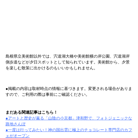
島根県立美術館以外では、宍道湖大橋や美術館横の岸公園、宍道湖岸
側歩道などが夕日スポットとして知られています。美術館から、夕景
を楽しむ散策に出かけるのもいいかもしれません。
●掲載の内容は取材時点の情報に基づきます。変更される場合がありま
すので、ご利用の際は事前にご確認ください。
まだある関連記事はこちら！
●アートと歴史が薫る「山陰の小京都」津和野で、フォトジェニックな
路地さんぽ
●一度は行ってみたい！神の国出雲に極上のチョコレート専門店のカフ
ェがオープン