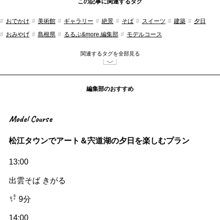
この記事に関連するタグ
おでかけ
美術館
ギャラリー
絶景
そば
スイーツ
建築
夕日
おみやげ
島根県
るるぶ&more.編集部
モデルコース
関連するタグを全部見る
編集部のおすすめ
Model Course
松江タウンでアート＆宍道湖の夕日を楽しむプラン
13:00
出雲そば きがる
9分
14:00