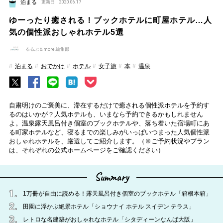
泊まる
更新日：2020.06.17
ゆーったり癒される！ブックホテルに町屋ホテル…人
気の個性派おしゃれホテル5選
るるぶ＆more.編集部
泊まる
おでかけ
ホテル
女子旅
本
温泉
自粛明けのご褒美に、滞在するだけで癒される個性派ホテルを予約す
るのはいかが？人気ホテルも、いまなら予約できるかもしれません
よ。温泉露天風呂付き個室のブックホテルや、落ち着いた宿場町にあ
る町家ホテルなど、寝るまでの楽しみがいっぱいつまった人気個性派
おしゃれホテルを、厳選してご紹介します。（※ご予約状況やプラン
は、それぞれの公式ホームページをご確認ください）
Summary
1万冊が自由に読める！露天風呂付き個室のブックホテル「箱根本箱」
田園に浮かぶ絶景ホテル「ショウナイ ホテル スイデン テラス」
レトロな名建築がおしゃれなホテル「シタディーンなんば大阪」