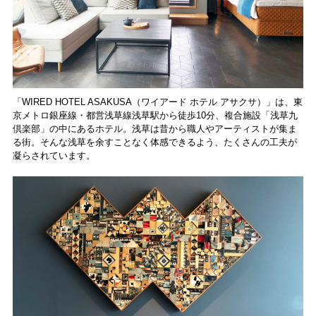
「WIRED HOTEL ASAKUSA（ワイアード ホテル アサクサ）」は、東
京メトロ銀座線・都営浅草線浅草駅から徒歩10分、複合施設「浅草九
倶楽部」の中にあるホテル。浅草は昔から職人やアーティストが集ま
る街。そんな浅草を余すことなく体感できるよう、たくさんの工夫が
凝らされています。