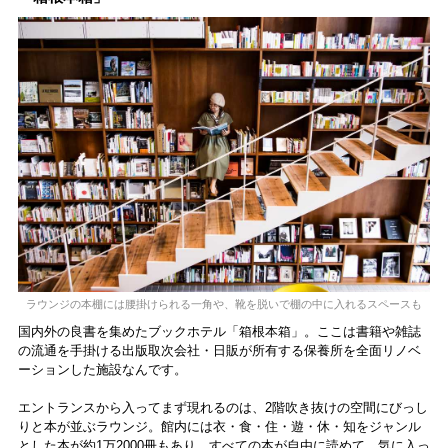
食レポート
ラウンジの本棚には腰掛けられる一角や、靴を脱いで棚の中に入れるスペースも
国内外の良書を集めたブックホテル「箱根本箱」。ここは書籍や雑誌
の流通を手掛ける出版取次会社・日販が所有する保養所を全面リノベ
ーションした施設なんです。
エントランスから入ってまず現れるのは、2階吹き抜けの空間にびっし
りと本が並ぶラウンジ。館内には衣・食・住・遊・休・知をジャンル
とした本が約1万2000冊もあり、すべての本が自由に読めて、気に入っ