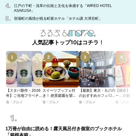
江戸の下町・浅草の伝統と文化を体感する「WIRED HOTEL
ASAKUSA」
宿場町の風情が残る町家ホテル「ホテル講 大津百町」
人気記事トップ10はコチラ！
【スタバ新作・2026
スイーツブッフェ付
【最新】東京・丸の内
【鎌倉】「
年】ご当地フラペチー
き！ 絶景庭園を望む
のおすすめカフェ12
ー」の魅力
ノが新登場！ 地域と
ホテルレストランで味
選｜ひとりでゆったり
説！ 定番商
食・グルメ
食・グルメ
食・グルメ
食・グルメ
未来を育むプロジェク
わう「彩り膳」【ミス
楽しめるおしゃれカフ
定グッズま
ト「STARBUCKS
ター黒猫の東京スイー
ェから、テラス席のあ
JIMOTO
ツトレンドVol.105】
るカフェ、優雅なホテ
PROGRAM」が青
ルラウンジまで！
森・群馬・沖縄で始
1万冊が自由に読める！露天風呂付き個室のブックホテル
動。6種類を飲んで実
「箱根本箱」