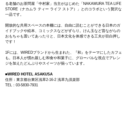
る老舗のお茶問屋「中村家」当主がはじめた「NAKAMURA TEA LIFE
STORE（ナカムラ ティー ライフ ストア）」とのコラボという贅沢な
一品です。
開放的な共用スペースの本棚には、自由に読むことができる日本のガ
イドブックや絵本、コミックスなどがずらり。けん玉など昔ながらの
おもちゃも置いてあったりと、日本文化を体感できる工夫が目白押し
です！
1Fには、WIREDブランドから生まれた、『和』をテーマにしたカフェ
も。日本人が慣れ親しむ和食や和菓子に、グローバルな視点でアレン
ジを加えたどんぶりやスイーツが揃っています。
■WIRED HOTEL ASAKUSA
住所：東京都台東区浅草2-16-2 浅草九倶楽部
TEL：03-5830-7931
チェックイン：15:00
チェックアウト：11:00
■参照記事：
一人旅にも女子旅にも♪下町で注目の「ライフスタイルホ
テル」に潜入！
（配信日：2019.11.15）