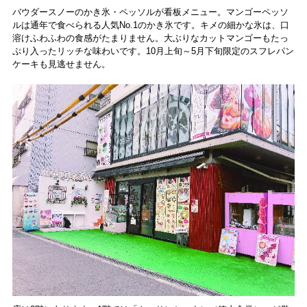
バウダースノーのかき氷・ペッソルが看板メニュー。マンゴーペッソ
ルは通年で食べられる人気No.1のかき氷です。キメの細かな氷は、口
溶けふわふわの食感がたまりません。大ぶりなカットマンゴーもたっ
ぷり入ったリッチな味わいです。10月上旬～5月下旬限定のスフレパン
ケーキも見逃せません。