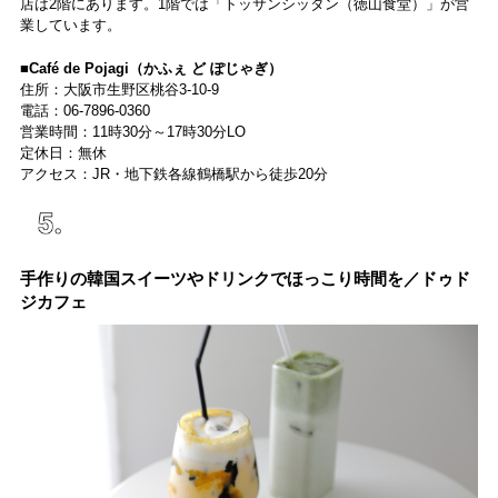
店は2階にあります。1階では「トッサンシッタン（徳山食堂）」が営
業しています。
■Café de Pojagi（かふぇ ど ぽじゃぎ）
住所：大阪市生野区桃谷3-10-9
電話：06-7896-0360
営業時間：11時30分～17時30分LO
定休日：無休
アクセス：JR・地下鉄各線鶴橋駅から徒歩20分
手作りの韓国スイーツやドリンクでほっこり時間を／ドゥド
ジカフェ