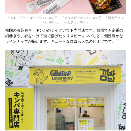
左から「プルコギビビンバ」630円、「クリスピーキンパ」680円、「研究所キン
パ」480円、「イカフェ」350円
韓国の海苔巻き・キンパのテイクアウト専門店です。韓国でも定番の
細巻きや、衣をつけて油で揚げたクリスピーキンパなど、個性豊かな
ラインナップが揃います。キュートなロゴも人気のヒミツです。