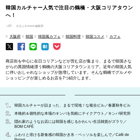
韓国カルチャー人気で注目の鶴橋・大阪コリアタウン
へ！
るるぶ＆more.編集部
大阪府
韓国
韓国風カフェ
韓国料理
韓国コスメ
カフェ
商店街を中心に在日コリアンなどが営む店が集まり、まるで韓国さな
がらの異国情緒漂う鶴橋の大阪コリアタウンエリア。近年の韓国人気
に伴いおしゃれなショップが急増しています。そんな鶴橋でグルメや
ショッピングが楽しめるお店を7つ紹介します。
韓国カルチャーが詰まった、まるで現地！な複合ビル／春夏秋冬ビル
本格的＆個性的な本場のキンパを気軽にテイクアウト／キンパ研究所
隠れ家のようなお店には韓国を感じるかわいい生活雑貨がズラリ／
BOM CAFÉ
ふわりと溶ける新食感の韓国かき氷・ペッソルを楽しんで／Café de
Pojagi