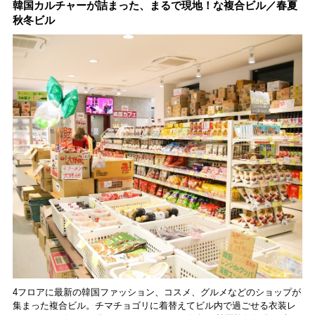
韓国カルチャーが詰まった、まるで現地！な複合ビル／春夏
動。6種類を飲んで実
秋冬ビル
食レポート
4フロアに最新の韓国ファッション、コスメ、グルメなどのショップが
集まった複合ビル。チマチョゴリに着替えてビル内で過ごせる衣装レ