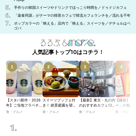
手作りの韓国スイーツやドリンクでほっこり時間を／ドゥドジカフェ
「薬食同源」がテーマの韓茶カフェで韓流カフェランチを／流れる千年
ポップカラーの「映える」店内で「映える」スイーツを／デチョルはペ
ゴパ
人気記事トップ10はコチラ！
【スタバ新作・2026
スイーツブッフェ付
【最新】東京・丸の内
【鎌倉】「
年】ご当地フラペチー
き！ 絶景庭園を望む
のおすすめカフェ12
ー」の魅力
ノが新登場！ 地域と
ホテルレストランで味
選｜ひとりでゆったり
説！ 定番商
食・グルメ
食・グルメ
食・グルメ
食・グルメ
未来を育むプロジェク
わう「彩り膳」【ミス
楽しめるおしゃれカフ
定グッズま
ト「STARBUCKS
ター黒猫の東京スイー
ェから、テラス席のあ
JIMOTO
ツトレンドVol.105】
るカフェ、優雅なホテ
PROGRAM」が青
ルラウンジまで！
森・群馬・沖縄で始