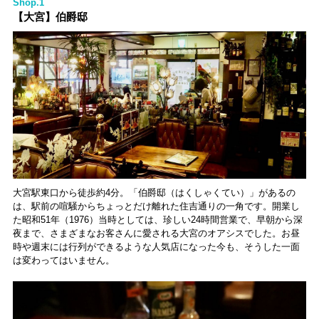
JIMOTO
ツトレンドVol.105】
るカフェ、優雅なホテ
Shop.1
PROGRAM」が青
ルラウンジまで！
【大宮】伯爵邸
森・群馬・沖縄で始
動。6種類を飲んで実
食レポート
大宮駅東口から徒歩約4分。「伯爵邸（はくしゃくてい）」があるの
は、駅前の喧騒からちょっとだけ離れた住吉通りの一角です。開業し
た昭和51年（1976）当時としては、珍しい24時間営業で、早朝から深
夜まで、さまざまなお客さんに愛される大宮のオアシスでした。お昼
時や週末には行列ができるような人気店になった今も、そうした一面
は変わってはいません。