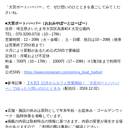
「大宮ボートハーバー」で、ぜひ憩いのひとときを過ごしてみてくだ
さいね。
■大宮ボートハーバー（おおみやぼーとはーばー）
住所：埼玉県さいたま市大宮区高鼻町4 大宮公園内
TEL：070-3200-0716（10～17時）
営業時間：12～20時（火～金曜）、土・日曜、祝日は10～20時（発券
は営業終了20分前まで）
※月により変動があるため公式SNSで要確認
定休日：月曜および不定休
料金：700円（10～17時）、1000円（17～20時）※1隻3名まで利用可
能
公式SNS：
https://www.instagram.com/omiya_boat_harbor/
■参考記事：
【大宮】11月からカフェ営業開始！「大宮ボートハーバ
ー」でゆったり憩いのひとときを
（配信日：2024.12.02）
●店舗・施設の休みは原則として年末年始・お盆休み・ゴールデンウィ
ーク・臨時休業を省略しています。
●掲載の内容は取材時点の情報に基づきます。内容の変更が発生する場
合がありますので、ご利用の際は事前にご確認ください。