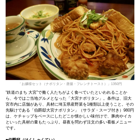
「お嬢様セット（ナポリタン・唐揚・フレンチトースト）」1350円
“鉄道のまち 大宮”で働く人たちがよく食べていたといわれることか
ら、今ではご当地グルメとなった「大宮ナポリタン」。条件は、旧大
宮市内に店舗があり、具材に埼玉県産野菜を1種類以上使うこと。その
先駆けである「伯爵邸大宮ナポリタン」（サラダ・スープ付き）980円
は、ケチャップをベースにしたどこか懐かしい味付けで、豚肉やイカ
といった具材の量もたっぷり。昼夜を問わず注文の多い看板メニュー
です。
■伯爵邸（はくしゃくてい）