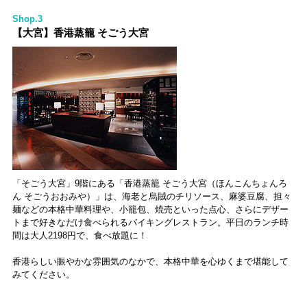
Shop.3
【大宮】香港蒸籠 そごう大宮
「そごう大宮」9階にある「香港蒸籠 そごう大宮（ほんこんちょんろ
ん そごうおおみや）」は、海老と烏賊のチリソース、麻婆豆腐、担々
麺などの本格中華料理や、小籠包、焼売といった点心、さらにデザー
トまで好きなだけ食べられるバイキングレストラン。平日のランチ時
間は大人2198円で、食べ放題に！
香港らしい賑やかな雰囲気のなかで、本格中華を心ゆくまで堪能して
みてください。