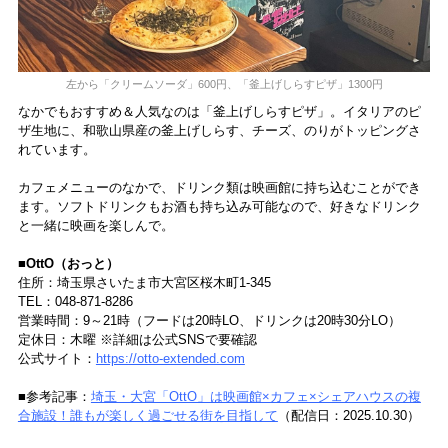
左から「クリームソーダ」600円、「釜上げしらすピザ」1300円
なかでもおすすめ＆人気なのは「釜上げしらすピザ」。イタリアのピ
ザ生地に、和歌山県産の釜上げしらす、チーズ、のりがトッピングさ
れています。
カフェメニューのなかで、ドリンク類は映画館に持ち込むことができ
ます。ソフトドリンクもお酒も持ち込み可能なので、好きなドリンク
と一緒に映画を楽しんで。
■OttO（おっと）
住所：埼玉県さいたま市大宮区桜木町1-345
TEL：048-871-8286
営業時間：9～21時（フードは20時LO、ドリンクは20時30分LO）
定休日：木曜 ※詳細は公式SNSで要確認
公式サイト：
https://otto-extended.com
■参考記事：
埼玉・大宮「OttO」は映画館×カフェ×シェアハウスの複
合施設！誰もが楽しく過ごせる街を目指して
（配信日：2025.10.30）