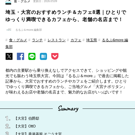
食・グルメ
更新日：2026.05.09
埼玉・大宮のおすすめランチ＆カフェ8選｜ひとりで
ゆっくり満喫できるカフェから、老舗の名店まで！
るるぶ＆more.編集部
食・グルメ
ランチ
レストラン
カフェ
埼玉県
るるぶ&more.編
集部
都内の主要駅から乗り換えなしでアクセスできて、ショッピングや観
光でも賑わう埼玉県大宮。今回は『るるぶ＆more.』で過去に掲載した
記事から、大宮でおすすめのランチやカフェをご紹介します。ひとり
でゆっくり満喫できるカフェから、ご当地グルメ「大宮ナポリタン」
が味わえるお店や老舗の名店まで、魅力的なお店がいっぱいです！
Summary
【大宮】伯爵邸
【大宮】OttO
【大宮】香港蒸籠 そごう大宮