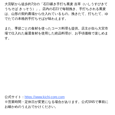
大宮駅から徒歩約7分の「石臼碾き手打ち蕎麦 吉草（いしうすびきて
うちそば きっそう）」。店内の石臼で毎朝挽き、手打ちされる蕎麦
は、山形の契約農場から仕入れているもの。挽きたて、打ちたて、ゆ
でたての本格的手打ちそばが味わえます。
また、季節ごとの食材を使ったコース料理も提供。店主が自ら大宮市
場で仕入れた厳選食材を使用した絶品料理が、お手頃価格で楽しめま
す。
公式サイト：
https://www.kichi-corp.com
※営業時間・定休日が変更になる場合があります。公式SNSで事前に
お確かめのうえおでかけください。