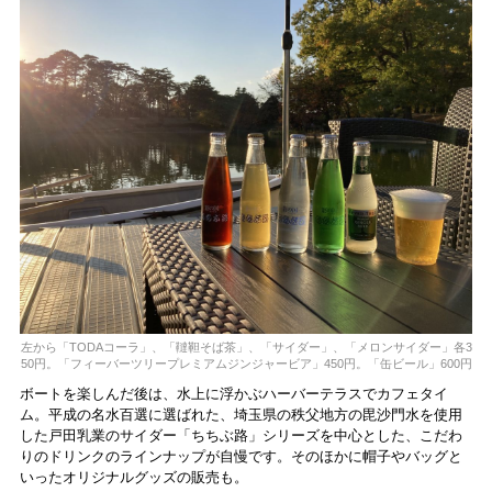
左から「TODAコーラ」、「韃靼そば茶」、「サイダー」、「メロンサイダー」各3
50円。「フィーバーツリープレミアムジンジャービア」450円。「缶ビール」600円
ボートを楽しんだ後は、水上に浮かぶハーバーテラスでカフェタイ
ム。平成の名水百選に選ばれた、埼玉県の秩父地方の毘沙門水を使用
した戸田乳業のサイダー「ちちぶ路」シリーズを中心とした、こだわ
りのドリンクのラインナップが自慢です。そのほかに帽子やバッグと
いったオリジナルグッズの販売も。