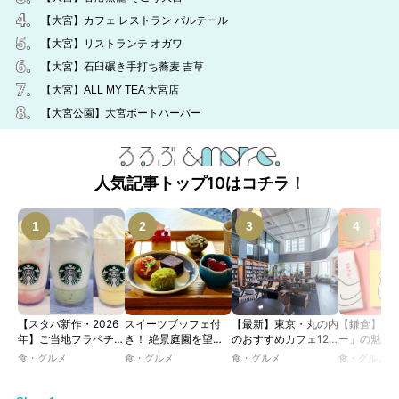
【大宮】カフェ レストラン パルテール
【大宮】リストランテ オガワ
【大宮】石臼碾き手打ち蕎麦 吉草
【大宮】ALL MY TEA 大宮店
【大宮公園】大宮ボートハーバー
人気記事トップ10はコチラ！
【スタバ新作・2026
スイーツブッフェ付
【最新】東京・丸の内
【鎌倉】「
年】ご当地フラペチー
き！ 絶景庭園を望む
のおすすめカフェ12
ー」の魅力
ノが新登場！ 地域と
ホテルレストランで味
選｜ひとりでゆったり
説！ 定番商
食・グルメ
食・グルメ
食・グルメ
食・グルメ
未来を育むプロジェク
わう「彩り膳」【ミス
楽しめるおしゃれカフ
定グッズま
ト「STARBUCKS
ター黒猫の東京スイー
ェから、テラス席のあ