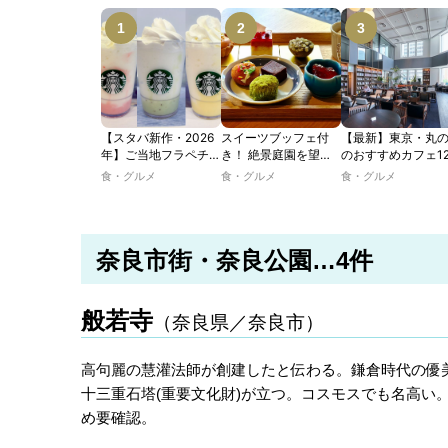
【スタバ新作・2026
スイーツブッフェ付
【最新】東京・丸
年】ご当地フラペチー
き！ 絶景庭園を望む
のおすすめカフェ1
ノが新登場！ 地域と
ホテルレストランで味
選｜ひとりでゆっ
食・グルメ
食・グルメ
食・グルメ
未来を育むプロジェク
わう「彩り膳」【ミス
楽しめるおしゃれ
ト「STARBUCKS
ター黒猫の東京スイー
ェから、テラス席
JIMOTO
ツトレンドVol.105】
るカフェ、優雅な
PROGRAM」が青
ルラウンジまで！
奈良市街・奈良公園…4件
森・群馬・沖縄で始
動。6種類を飲んで実
食レポート
般若寺
（奈良県／奈良市）
高句麗の慧灌法師が創建したと伝わる。鎌倉時代の優美
十三重石塔(重要文化財)が立つ。コスモスでも名高い
め要確認。