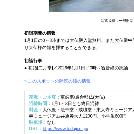
写真提供：一般財団
初詣期間の情報
1月1日の0～8時までは大仏殿入堂無料。また大仏殿
り大仏様の顔を拝することができる。
初詣行事
● 初詣[二月堂]／2026年1月1日／0時～観音経の読誦
» このスポットの除夜の鐘の情報
宗派・ご本尊：
華厳宗/盧舎那仏(大仏)
混雑時間：
1月1～3日とも終日混雑
料金：
大仏殿・法華堂・戒壇堂・東大寺ミュージアム各
寺ミュージアム共通券大人1200円、小学生600円
駐車場：
なし
URL：
https://www.todaiji.or.jp/