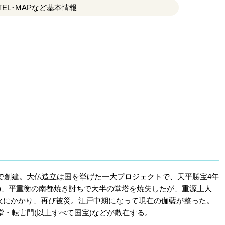
TEL･MAPなど基本情報
で創建。大仏造立は国を挙げた一大プロジェクトで、天平勝宝4年
180)、平重衡の南都焼き討ちで大半の堂塔を焼失したが、重源上人
の兵火にかかり、再び被災。江戸中期になって現在の伽藍が整った。
・転害門(以上すべて国宝)などが散在する。