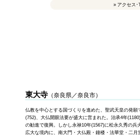
» アクセス･
東大寺
（奈良県／奈良市）
仏教を中心とする国づくりを進めた、聖武天皇の発願
(752)、大仏開眼法要が盛大に営まれた。治承4年(1
の勧進で復興。しかし永禄10年(1567)に松永久秀
広大な境内に、南大門・大仏殿・鐘楼・法華堂・二月堂