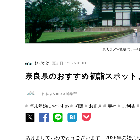
東大寺／写真提供：一
おでかけ
更新日：2026.01.01
奈良県のおすすめ初詣スポット、
るるぶ＆more.編集部
年末年始におすすめ
初詣
お正月
寺社
ご利益
あけましておめでとうございます。2026年の始