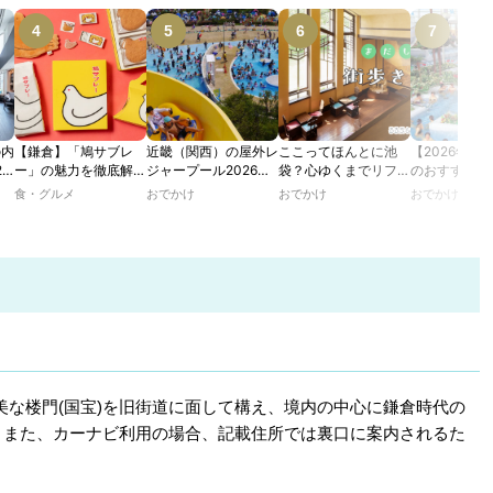
の内
【鎌倉】「鳩サブレ
近畿（関西）の屋外レ
ここってほんとに池
【2026年最
2
ー」の魅力を徹底解
ジャープール2026！
袋？心ゆくまでリフレ
のおすすめの
たり
説！ 定番商品から限
ウォータースライダー
ッシュできる池袋・街
ル人気10選
食・グルメ
おでかけ
おでかけ
おでかけ
カフ
定グッズまでご紹介
やデートにおすすめの
歩きおすすめ5時間コ
のあ
スポットも紹介！
ース【るるぶ＆more.
ホテ
おさんぽ部】
な楼門(国宝)を旧街道に面して構え、境内の中心に鎌倉時代の
。また、カーナビ利用の場合、記載住所では裏口に案内されるた