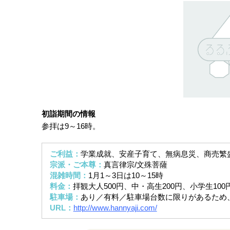
初詣期間の情報
参拝は9～16時。
ご利益：
学業成就、安産子育て、無病息災、商売繁
宗派・ご本尊：
真言律宗/文殊菩薩
混雑時間：
1月1～3日は10～15時
料金：
拝観大人500円、中・高生200円、小学生100
駐車場：
あり／有料／駐車場台数に限りがあるため
URL：
http://www.hannyaji.com/