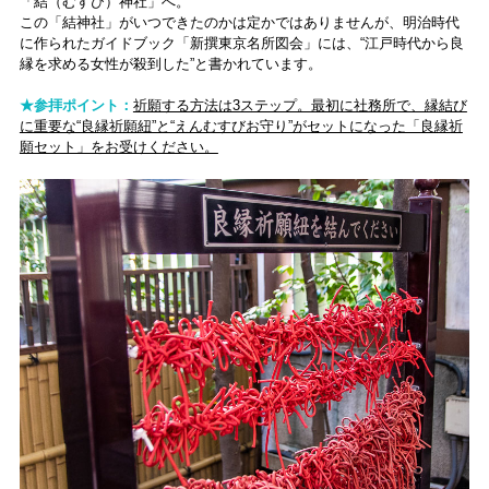
「結（むすび）神社」へ。
この「結神社」がいつできたのかは定かではありませんが、明治時代
に作られたガイドブック「新撰東京名所図会」には、“江戸時代から良
縁を求める女性が殺到した”と書かれています。
★参拝ポイント：
祈願する方法は3ステップ。最初に社務所で、縁結び
に重要な“良縁祈願紐”と“えんむすびお守り”がセットになった「良縁祈
願セット」をお受けください。