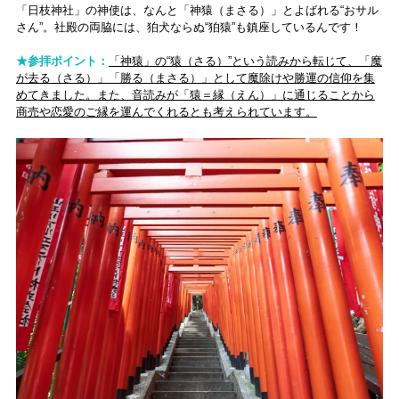
「日枝神社」の神使は、なんと「神猿（まさる）」とよばれる“おサル
さん”。社殿の両脇には、狛犬ならぬ“狛猿”も鎮座しているんです！
★参拝ポイント：
「神猿」の“猿（さる）”という読みから転じて、「魔
が去る（さる）」「勝る（まさる）」として魔除けや勝運の信仰を集
めてきました。また、音読みが「猿＝縁（えん）」に通じることから
商売や恋愛のご縁を運んでくれるとも考えられています。