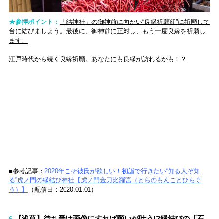
★参拝ポイント：
「結神社」の御神前に向かい“良縁祈願紐”に祈願して
台に結びましょう。最後に、御神前に正対し、もう一度良縁を祈願し
ます。
江戸時代から続く良縁祈願。あなたにも良縁が訪れるかも！？
■参考記事：
2020年こそ彼氏が欲しい！初詣で行きたい“知る人ぞ知
る”虎ノ門の縁結び神社【虎ノ門金刀比羅宮（とらのもんことひらぐ
う）】
（配信日：2020.01.01）
【浅草】待ち受け画像にすれば願いが叶う!?縁結びの「石
6.