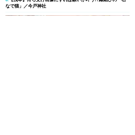
なで猫」／今戸神社
浅草駅から徒歩約15分、閑静な住宅街のなかにある「今戸神社（いま
どじんじゃ）」。康平6年（1063）、源頼義と義家の親子が京都の石清
水八幡宮をこの地に招いたことが始まりだといわれています。