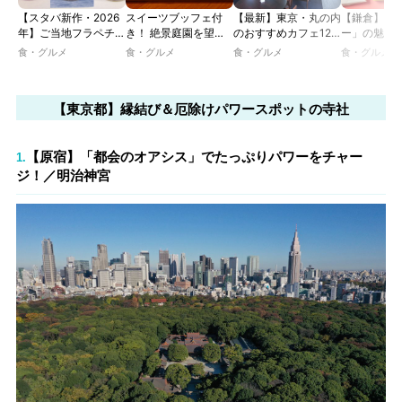
【スタバ新作・2026
スイーツブッフェ付
【最新】東京・丸の内
【鎌倉】「
年】ご当地フラペチー
き！ 絶景庭園を望む
のおすすめカフェ12
ー」の魅力
ノが新登場！ 地域と
ホテルレストランで味
選｜ひとりでゆったり
説！ 定番商
食・グルメ
食・グルメ
食・グルメ
食・グルメ
未来を育むプロジェク
わう「彩り膳」【ミス
楽しめるおしゃれカフ
定グッズま
ト「STARBUCKS
ター黒猫の東京スイー
ェから、テラス席のあ
JIMOTO
ツトレンドVol.105】
るカフェ、優雅なホテ
PROGRAM」が青
【東京都】縁結び＆厄除けパワースポットの寺社
ルラウンジまで！
森・群馬・沖縄で始
動。6種類を飲んで実
食レポート
【原宿】「都会のオアシス」でたっぷりパワーをチャー
1.
ジ！／明治神宮