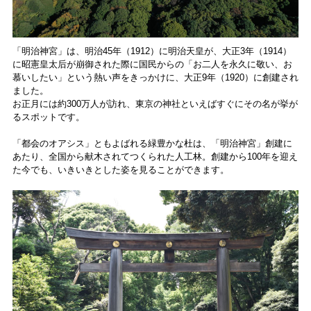
「明治神宮」は、明治45年（1912）に明治天皇が、大正3年（1914）
に昭憲皇太后が崩御された際に国民からの「お二人を永久に敬い、お
慕いしたい」という熱い声をきっかけに、大正9年（1920）に創建され
ました。
お正月には約300万人が訪れ、東京の神社といえばすぐにその名が挙が
るスポットです。
「都会のオアシス」ともよばれる緑豊かな杜は、「明治神宮」創建に
あたり、全国から献木されてつくられた人工林。創建から100年を迎え
た今でも、いきいきとした姿を見ることができます。