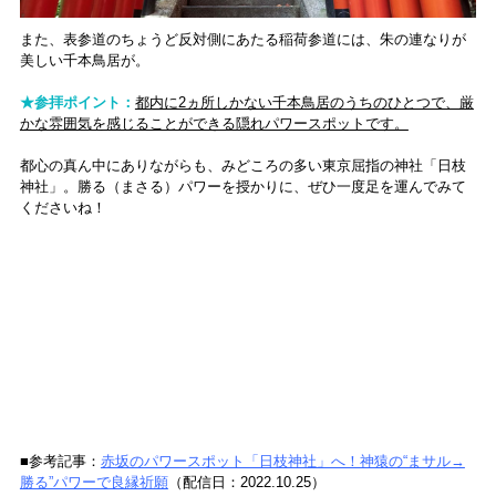
また、表参道のちょうど反対側にあたる稲荷参道には、朱の連なりが
美しい千本鳥居が。
★参拝ポイント：
都内に2ヵ所しかない千本鳥居のうちのひとつで、厳
かな雰囲気を感じることができる隠れパワースポットです。
都心の真ん中にありながらも、みどころの多い東京屈指の神社「日枝
神社」。勝る（まさる）パワーを授かりに、ぜひ一度足を運んでみて
くださいね！
■参考記事：
赤坂のパワースポット「日枝神社」へ！神猿の“まサル→
勝る”パワーで良縁祈願
（配信日：2022.10.25）