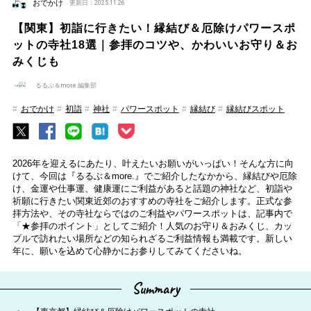
おでかけ
更新日：2025.11.26
【関東】初詣に行きたい！縁結び＆厄除けパワースポ
ットの寺社18選｜参拝のコツや、かわいいお守り＆お
みくじも
るるぶ＆more.編集部
おでかけ
初詣
神社
パワースポット
縁結び
縁結びスポット
2026年を迎えるにあたり、叶えたいお願いがいっぱい！そんな方に向
けて、今回は『るるぶ＆more.』でご紹介したなかから、縁結びや厄除
け、金運や仕事運、健康運にご利益があると話題の神社など、初詣や
祈願に行きたい関東近郊のおすすめの寺社をご紹介します。正式な参
拝方法や、その寺社ならではのご利益やパワースポットは、記事内で
「★参拝のポイント」としてご紹介！人気のお守り＆おみくじ、カッ
プルで訪れたい場所などの知られざるご利益情報も満載です。新しい
年に、願いを込めて心静かにお参りしてみてくださいね。
Summary