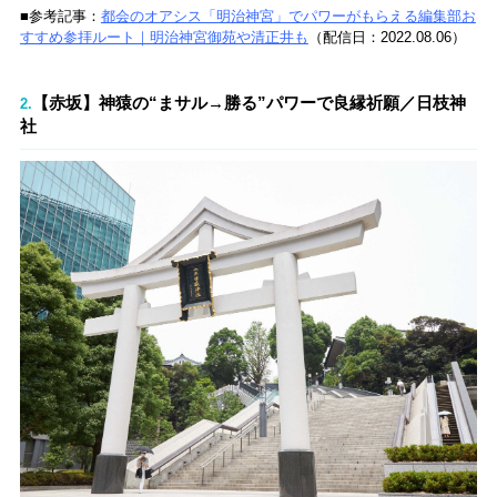
■参考記事：
都会のオアシス「明治神宮」でパワーがもらえる編集部お
すすめ参拝ルート｜明治神宮御苑や清正井も
（配信日：2022.08.06）
【赤坂】神猿の“まサル→勝る”パワーで良縁祈願／日枝神
2.
社