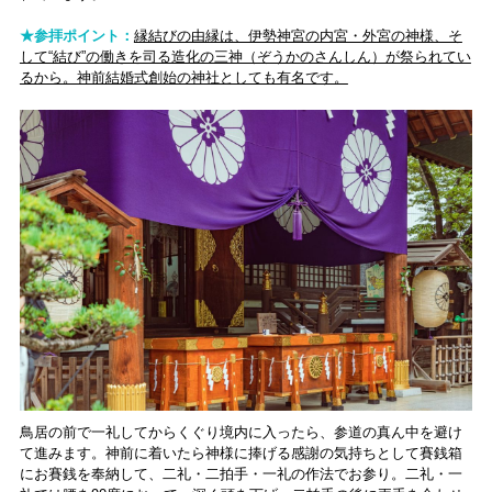
★参拝ポイント：
縁結びの由縁は、伊勢神宮の内宮・外宮の神様、そ
して“結び”の働きを司る造化の三神（ぞうかのさんしん）が祭られてい
るから。神前結婚式創始の神社としても有名です。
鳥居の前で一礼してからくぐり境内に入ったら、参道の真ん中を避け
て進みます。神前に着いたら神様に捧げる感謝の気持ちとして賽銭箱
にお賽銭を奉納して、二礼・二拍手・一礼の作法でお参り。二礼・一