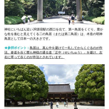
神社にいちばん近いJR原宿駅の西口を出て、第一鳥居をくぐり、豊か
な杜を進むと見えてくる二の鳥居（または第二鳥居）は、木造の明神
鳥居として日本一の大きさです。
★参拝ポイント：
鳥居は、真ん中を避けて一礼してからくぐるのが作
法。参道を歩く際も神様の通る道「正中（せいちゅう）」を避け、左
右に寄って歩くのが作法とされています。