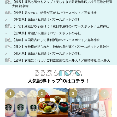
【熊谷】運気も気分もアップ！美しすぎる限定御朱印／埼玉厄除け開運
大師 龍泉寺
【秩父】息をのむ、絶景が広がるパワースポット／三峯神社
【千葉県】縁結び＆厄除けパワースポットの寺社
【一宮】縁結びや子授けに！東日本屈指のパワースポット／玉前神社
【茨城県】縁結び＆厄除けパワースポットの寺社
【鹿嶋】東国最古にして勝利祈願のパワースポット／鹿島神宮
【日立】女神様が祀られた、神秘の泉が輝くパワースポット／泉神社
【栃木県】縁結び＆厄除けパワースポットの寺社
【足利】女性にうれしいご利益豊富な美人弁天！／厳島神社 美人弁天
人気記事トップ10はコチラ！