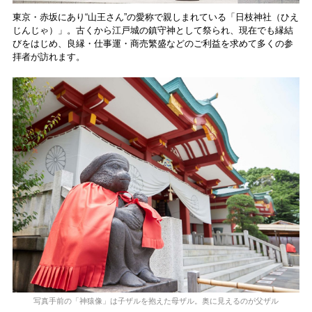
東京・赤坂にあり“山王さん”の愛称で親しまれている「日枝神社（ひえ
じんじゃ）」。古くから江戸城の鎮守神として祭られ、現在でも縁結
びをはじめ、良縁・仕事運・商売繁盛などのご利益を求めて多くの参
拝者が訪れます。
写真手前の「神猿像」は子ザルを抱えた母ザル。奥に見えるのが父ザル