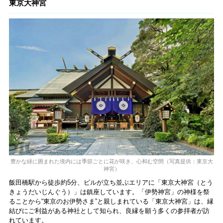
東京大神宮
豊かな緑に囲まれた境内には季節ごとに花が咲き、心和む空間（写真提供：東京大
神宮）
飯田橋駅から徒歩約5分、ビルが立ち並ぶエリアに「東京大神宮（とう
きょうだいじんぐう）」は鎮座しています。「伊勢神宮」の神様を祭
ることから“東京のお伊勢さま”と親しまれている「東京大神宮」は、縁
結びにご利益がある神社として知られ、良縁を願う多くの参拝者が訪
れています。