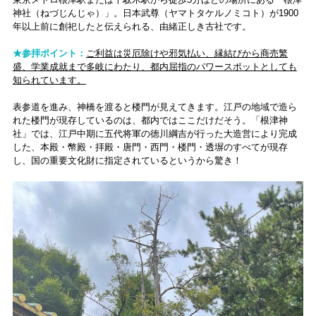
神社（ねづじんじゃ）」。日本武尊（ヤマトタケルノミコト）が1900
年以上前に創祀したと伝えられる、由緒正しき古社です。
★参拝ポイント：
ご利益は災厄除けや邪気払い、縁結びから商売繁
盛、学業成就まで多岐にわたり、都内屈指のパワースポットとしても
知られています。
表参道を進み、神橋を渡ると楼門が見えてきます。江戸の地域で造ら
れた楼門が現存しているのは、都内ではここだけだそう。「根津神
社」では、江戸中期に五代将軍の徳川綱吉が行った大造営により完成
した、本殿・幣殿・拝殿・唐門・西門・楼門・透塀のすべてが現存
し、国の重要文化財に指定されているというから驚き！