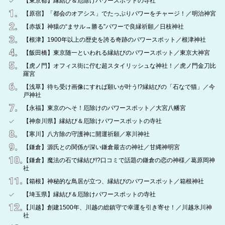
【東京都】縁結び＆厄除けパワースポットの寺社
【原宿】「都会のオアシス」でたっぷりパワーをチャージ！／明治神宮
【赤坂】神猿の“まサル→勝る”パワーで良縁祈願／日枝神社
【根津】1900年以上の歴史を誇る奇跡のパワースポット／根津神社
【飯田橋】東京随一といわれる縁結びのパワースポット／東京大神宮
【虎ノ門】オフィス街に佇む超スタイリッシュな神社！／虎ノ門金刀比
羅宮
【浅草】待ち受け画像にすれば願いが叶う!?縁結びの「石なで猫」／今
戸神社
【永福】東京のへそ！厄除けのパワースポット／大宮八幡宮
【神奈川県】縁結び＆厄除けパワースポットの寺社
【寒川】八方除の守護神に開運祈願／寒川神社
【鎌倉】源氏との関係が深い鎌倉最古の神社／甘縄神明宮
【鎌倉】魔法の石で縁結び!?口コミで話題の鎌倉の恋の神様／葛原岡神
社
【箱根】神秘的な鳥居が立つ、縁結びのパワースポット／箱根神社
【埼玉県】縁結び＆厄除けパワースポットの寺社
【川越】創建1500年、川越の総鎮守で幸運を引き寄せ！／川越氷川神
社