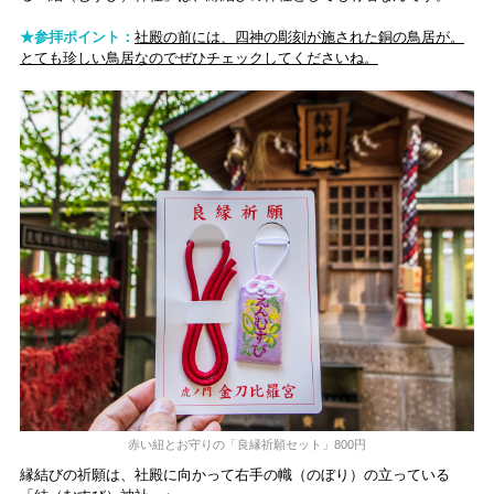
★参拝ポイント：
社殿の前には、四神の彫刻が施された銅の鳥居が。
とても珍しい鳥居なのでぜひチェックしてくださいね。
赤い紐とお守りの「良縁祈願セット」800円
縁結びの祈願は、社殿に向かって右手の幟（のぼり）の立っている