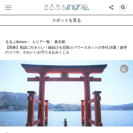
スポットを見る
るるぶ&more.
エリア一覧
東京都
【関東】初詣に行きたい！縁結び＆厄除けパワースポットの寺社18選｜参拝
のコツや、かわいいお守り＆おみくじも