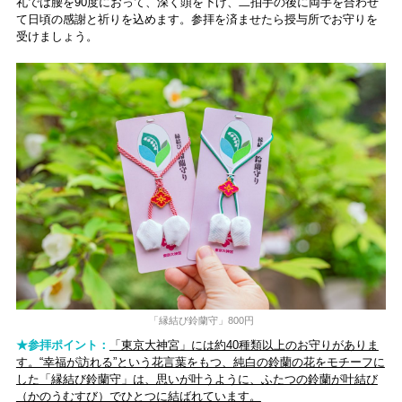
礼では腰を90度におって、深く頭を下げ、二拍手の後に両手を合わせ
て日頃の感謝と祈りを込めます。参拝を済ませたら授与所でお守りを
受けましょう。
「縁結び鈴蘭守」800円
★参拝ポイント：
「東京大神宮」には約40種類以上のお守りがありま
す。“幸福が訪れる”という花言葉をもつ、純白の鈴蘭の花をモチーフに
した「縁結び鈴蘭守」は、思いが叶うように、ふたつの鈴蘭が叶結び
（かのうむすび）でひとつに結ばれています。