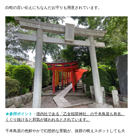
白蛇の言い伝えにちなんだお守りも用意されています。
★参拝ポイント：
境内社である「乙女稲荷神社」の千本鳥居も有名。
くぐり抜けると邪気が祓われるとされています。
千本鳥居の色鮮やかで幻想的な景観が、抜群の映えスポットしても大