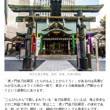
四方を護る青龍、玄武、朱雀、白虎の彫刻
「虎ノ門金刀比羅宮（とらのもんことひらぐう）」があるのは高層ビ
ルが立ち並ぶオフィス街の一画で、東京メトロ銀座線虎ノ門駅からす
ぐという超都心にあります。
“こんぴらさん”で親しまれている「金刀比羅宮」といえば、海上安全な
どのご利益で有名ですが、実はここ「虎ノ門金刀比羅宮」の末社であ
る「結（むすび）神社」は、縁結びの神社としても有名なんです。