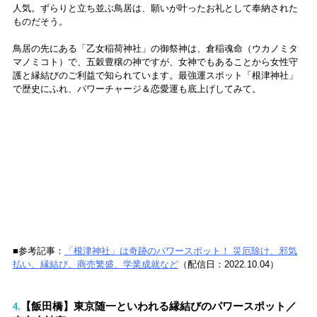
人気。ずらりと立ち並ぶ鳥居は、願いが叶ったお礼として奉納された
ものだそう。
鳥居の先にある「乙女稲荷神社」の御祭神は、倉稲魂命（ウカノミタ
マノミコト）で、五穀豊穣の神ですが、女神でもあることから女性守
護と縁結びのご利益で知られています。最強運スポット「根津神社」
で歴史にふれ、パワーチャージ＆恋愛運も底上げしてみて。
■参考記事：
「根津神社」は奇跡のパワースポット！ 災厄除け、邪気
払い、縁結び、商売繁盛、学業成就など
（配信日：2022.10.04）
【飯田橋】東京随一といわれる縁結びのパワースポット／
4.