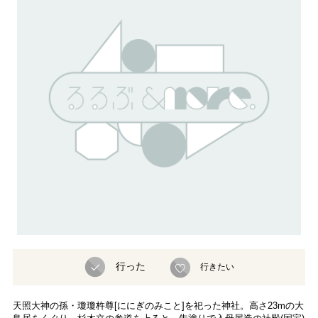
行った
行きたい
天照大神の孫・瓊瓊杵尊[ににぎのみこと]を祀った神社。高さ23mの大