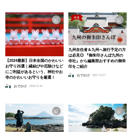
九州在住者＆九州へ旅行予定の方
は必見◎ 『御朱印さんぽ九州の
【2024最新】日本全国のかわいい
寺社』から編集部おすすめの御朱
お守り26選｜縁結びや厄除けなど
印をご紹介
にご利益があるという、神社やお
おでかけ
2021.12.27
寺のかわいいお守りを厳選！
おでかけ
2024.12.16