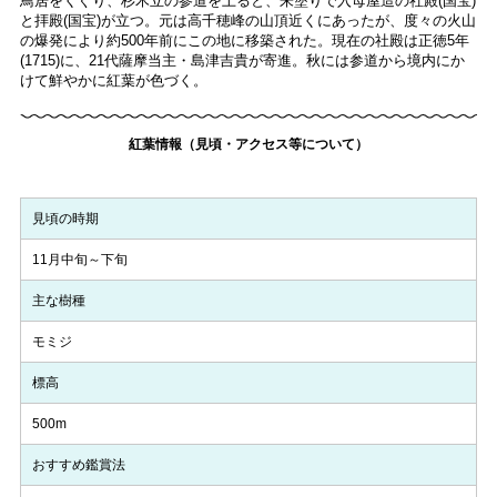
鳥居をくぐり、杉木立の参道を上ると、朱塗りで入母屋造の社殿(国宝)
と拝殿(国宝)が立つ。元は高千穂峰の山頂近くにあったが、度々の火山
の爆発により約500年前にこの地に移築された。現在の社殿は正徳5年
(1715)に、21代薩摩当主・島津吉貴が寄進。秋には参道から境内にか
けて鮮やかに紅葉が色づく。
紅葉情報（見頃・アクセス等について）
見頃の時期
11月中旬～下旬
主な樹種
モミジ
標高
500m
おすすめ鑑賞法